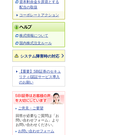
資本剰余金を原資とする
配当の取扱
コーポレートアクション
株式情報について
国内株式注文ルール
システム障害時の対応
【重要】SBI証券のセキュ
リティ/認証サービス導入
のお願い
ご意見・ご要望
回答が必要なご質問は「お
問い合わせフォーム」より
お問い合わせください。
お問い合わせフォーム