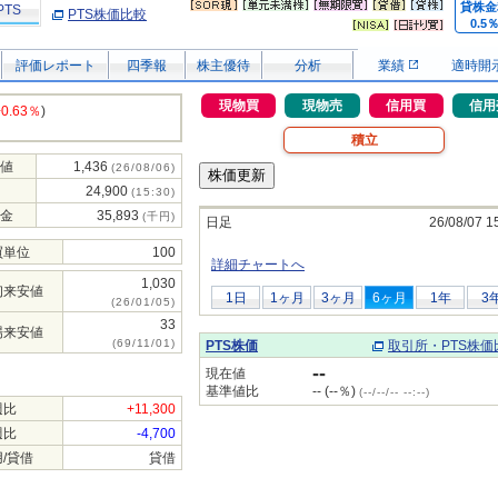
貸株金
PTS
PTS株価比較
0.5
評価レポート
四季報
株主優待
分析
業績
適時開
現物買
現物売
信用買
信用
+0.63％
)
積立
値
1,436
(26/08/06)
24,900
(15:30)
金
35,893
(千円)
日足
26/08/07 1
買単位
100
詳細チャートへ
1,030
初来安値
1日
1ヶ月
3ヶ月
6ヶ月
1年
3
(26/01/05)
33
場来安値
(69/11/01)
PTS株価
取引所・PTS株価
--
現在値
基準値比
-- (--％)
(--/--/-- --:--)
週比
+11,300
週比
-4,700
/貸借
貸借