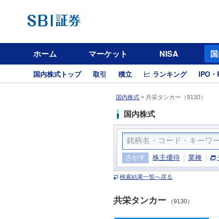
ホーム
マーケット
NISA
国
国内株式トップ
取引
積立
ランキング
IPO・
国内株式
>
共栄タンカー（9130）
国内株式
さがす
株主優待
業種
検索結果一覧へ戻る
共栄タンカー
（9130）