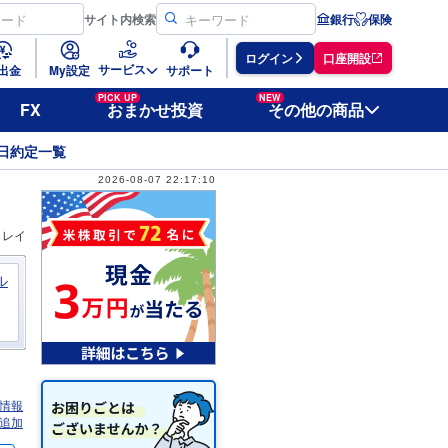
サイト
内検索
銀行
保険
ログイン
口座開設
サービス
出金
My設定
サポート
PICK UP
NEW
FX
おまかせ投資
その他の商品
日約定一覧
2026-08-07 22:17:10
ィレイ
ル
情報
追加