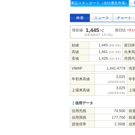
東証スタンダード（当社優先市場）
株価
ニュース
チャート
1,445
↑
現在値
前日比
+9
(
C
(26/08/07 15:30)
始値
1,445
前日終
(09:00)
高値
1,461
出来高
(10:30)
安値
1,426
売買代
(12:41)
VWAP
1,441.4779
売
3,025
年初来高値
年
(26/03/16)
3,025
上場来高値
上
(26/03/16)
信用データ
信用売残
74,500
前
信用買残
177,700
前
貸借倍率
2.39倍
信用