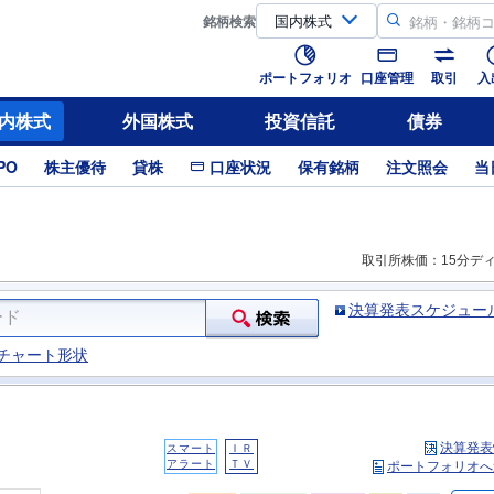
銘柄
検索
ポートフォリオ
口座管理
取引
入
内株式
外国株式
投資信託
債券
PO
株主優待
貸株
口座状況
保有銘柄
注文照会
当
取引所株価：15分デ
決算発表スケジュー
チャート形状
決算発表
スマート
ＩＲ
アラート
ＴＶ
ポートフォリオへ