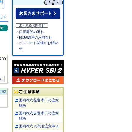
利
％
お客さまサポート
示
よくあるお問合せ
売
・口座開設の流れ
・NISA関連のお問合せ
・パスワード関連のお問合
せ
5:30
年
比較
国内株式現物 本日の注意
銘柄
国内株式信用 本日の注意
銘柄
国内株式 お取引注意事項