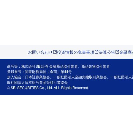
お問い合わせ
投資情報の免責事項
決算公告
金融商
商号等：株式会社SBI証券 金融商品取引業者、商品先物取引業者
登録番号：関東財務局長（金商）第44号
加入協会：日本証券業協会、一般社団法人金融先物取引業協会、一般社団法人
般社団法人日本暗号資産等取引業協会
© SBI SECURITIES Co., Ltd. ALL Rights Reserved.