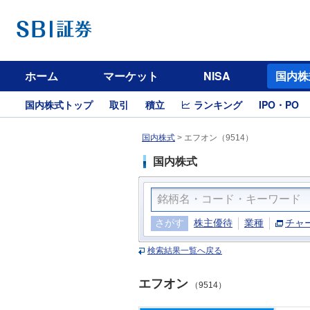
ホーム
マーケット
NISA
国内株
国内株式トップ
取引
積立
ランキング
IPO・PO
国内株式
>
エフオン（9514）
国内株式
さがす
株主優待
業種
チャ
検索結果一覧へ戻る
エフオン
（9514）