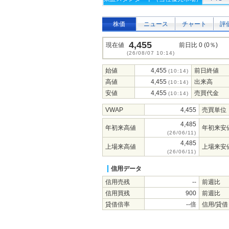
株価
ニュース
チャート
評
4,455
現在値
前日比 0 (0％)
(26/08/07 10:14)
始値
4,455
前日終値
(10:14)
高値
4,455
出来高
(10:14)
安値
4,455
売買代金
(10:14)
VWAP
4,455
売買単位
4,485
年初来高値
年初来安
(26/06/11)
4,485
上場来高値
上場来安
(26/06/11)
信用データ
信用売残
--
前週比
信用買残
900
前週比
貸借倍率
--倍
信用/貸借