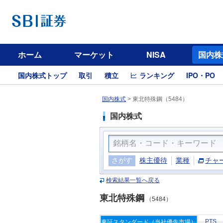
ホーム
マーケット
NISA
国内株
国内株式トップ
取引
積立
ランキング
IPO・PO
国内株式
>
東北特殊鋼（5484）
国内株式
さがす
株主優待
業種
チャ
検索結果一覧へ戻る
東北特殊鋼
（5484）
PTS
東証スタンダード（当社優先市場）