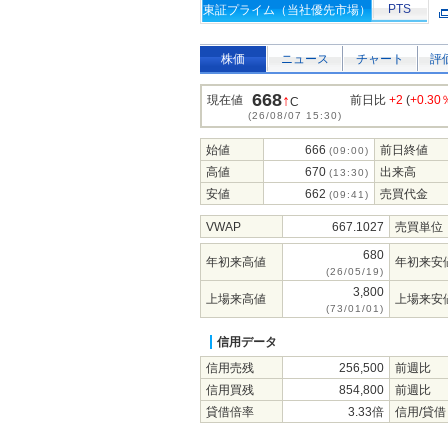
PTS
東証プライム（当社優先市場）
株価
ニュース
チャート
評
668
↑
現在値
前日比
+2
(
+0.30
C
(26/08/07 15:30)
始値
666
前日終値
(09:00)
高値
670
出来高
(13:30)
安値
662
売買代金
(09:41)
VWAP
667.1027
売買単位
680
年初来高値
年初来安
(26/05/19)
3,800
上場来高値
上場来安
(73/01/01)
信用データ
信用売残
256,500
前週比
信用買残
854,800
前週比
貸借倍率
3.33倍
信用/貸借