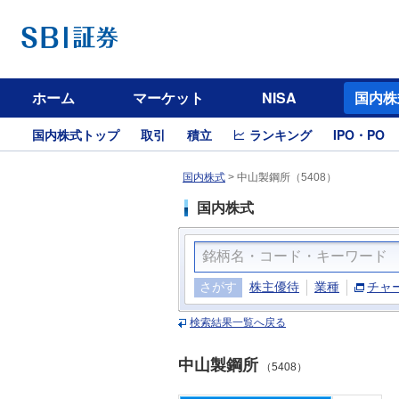
ホーム
マーケット
NISA
国内株
国内株式トップ
取引
積立
ランキング
IPO・PO
国内株式
>
中山製鋼所（5408）
国内株式
さがす
株主優待
業種
チャ
検索結果一覧へ戻る
中山製鋼所
（5408）