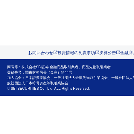
お問い合わせ
投資情報の免責事項
決算公告
金融商
商号等：株式会社SBI証券 金融商品取引業者、商品先物取引業者
登録番号：関東財務局長（金商）第44号
加入協会：日本証券業協会、一般社団法人金融先物取引業協会、一般社団法人
般社団法人日本暗号資産等取引業協会
© SBI SECURITIES Co., Ltd. ALL Rights Reserved.