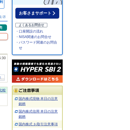
利
％
お客さまサポート
示
よくあるお問合せ
売
・口座開設の流れ
・NISA関連のお問合せ
・パスワード関連のお問合
せ
5:30
年
比較
国内株式現物 本日の注意
銘柄
国内株式信用 本日の注意
銘柄
国内株式 お取引注意事項