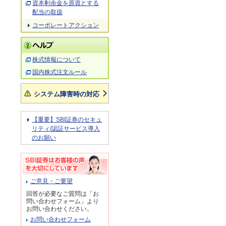
資本剰余金を原資とする
配当の取扱
コーポレートアクション
株式情報について
国内株式注文ルール
システム障害時の対応
【重要】SBI証券のセキュ
リティ/認証サービス導入
のお願い
ご意見・ご要望
回答が必要なご質問は「お
問い合わせフォーム」より
お問い合わせください。
お問い合わせフォーム