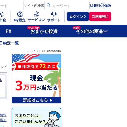
サイト
内検索
銀行
保険
ログイン
口座開設
サービス
出金
My設定
サポート
PICK UP
NEW
FX
おまかせ投資
その他の商品
日約定一覧
2026-08-08 05:55:06
ィレイ
ル
情報
追加