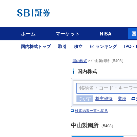
ホーム
マーケット
NISA
国
国内株式トップ
取引
積立
ランキング
IPO・
国内株式
>
中山製鋼所（5408）
国内株式
さがす
株主優待
業種
検索結果一覧へ戻る
中山製鋼所
（5408）