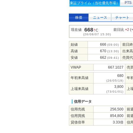
PTS
東証プライム（当社優先市場）
株価
ニュース
チャート
668
↑
現在値
前日比
+2
(
C
(26/08/07 15:30)
始値
666
前日終
(09:00)
高値
670
出来高
(13:30)
安値
662
売買代
(09:41)
VWAP
667.1027
売
680
年初来高値
年
(26/05/19)
3,800
上場来高値
上
(73/01/01)
信用データ
信用売残
256,500
前
信用買残
854,800
前
貸借倍率
3.33倍
信用