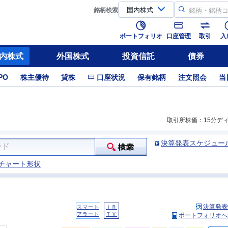
銘柄
検索
ポートフォリオ
口座管理
取引
入
内株式
外国株式
投資信託
債券
PO
株主優待
貸株
口座状況
保有銘柄
注文照会
当
取引所株価：15分デ
決算発表スケジュー
チャート形状
決算発表
スマート
ＩＲ
アラート
ＴＶ
ポートフォリオへ