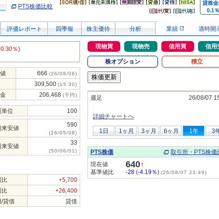
貸株金
PTS株価比較
0.1
評価レポート
四季報
株主優待
分析
業績
適時開
現物買
現物売
信用買
信用
+0.30％
)
株オプション
積立
値
666
(26/08/06)
309,500
(15:30)
金
206,468
(千円)
週足
26/08/07 1
買単位
100
詳細チャートへ
590
初来安値
1日
1ヶ月
3ヶ月
6ヶ月
1年
3
(26/05/08)
33
場来安値
(50/06/01)
PTS株価
取引所・PTS株価
640
↑
現在値
基準値比
-28
(
-4.19％
)
(26/08/07 23:49)
週比
+5,700
週比
+26,400
/貸借
貸借