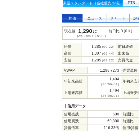
PTS
東証スタンダード（当社優先市場）
株価
ニュース
チャート
評
1,290
↓
現在値
前日比 0 (0％)
C
(26/08/07 15:30)
始値
1,285
前日終値
(09:22)
高値
1,307
出来高
(09:44)
安値
1,285
売買代金
(09:22)
VWAP
1,298.7273
売買単位
1,494
年初来高値
年初来安
(26/06/01)
1,494
上場来高値
上場来安
(26/06/01)
信用データ
信用売残
600
前週比
信用買残
69,800
前週比
貸借倍率
116.33倍
信用/貸借