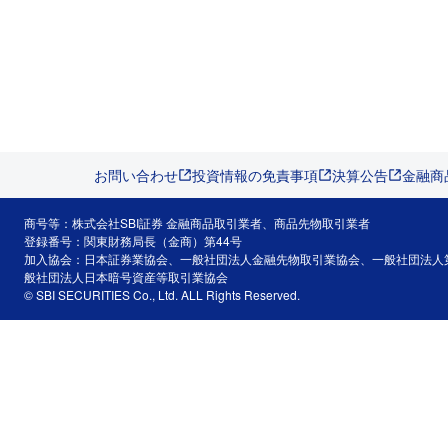
お問い合わせ
投資情報の免責事項
決算公告
金融商
商号等：株式会社SBI証券 金融商品取引業者、商品先物取引業者
登録番号：関東財務局長（金商）第44号
加入協会：日本証券業協会、一般社団法人金融先物取引業協会、一般社団法人
般社団法人日本暗号資産等取引業協会
© SBI SECURITIES Co., Ltd. ALL Rights Reserved.