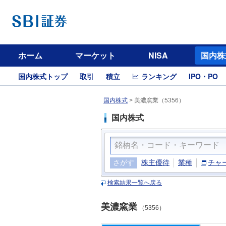
ホーム
マーケット
NISA
国内株
国内株式トップ
取引
積立
ランキング
IPO・PO
国内株式
>
美濃窯業（5356）
国内株式
さがす
株主優待
業種
チャ
検索結果一覧へ戻る
美濃窯業
（5356）