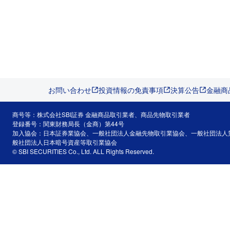
お問い合わせ
投資情報の免責事項
決算公告
金融商
商号等：株式会社SBI証券 金融商品取引業者、商品先物取引業者
登録番号：関東財務局長（金商）第44号
加入協会：日本証券業協会、一般社団法人金融先物取引業協会、一般社団法人
般社団法人日本暗号資産等取引業協会
© SBI SECURITIES Co., Ltd. ALL Rights Reserved.