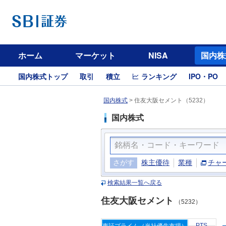
ホーム
マーケット
NISA
国内株
国内株式トップ
取引
積立
ランキング
IPO・PO
国内株式
>
住友大阪セメント（5232）
国内株式
さがす
株主優待
業種
チャ
検索結果一覧へ戻る
住友大阪セメント
（5232）
PTS