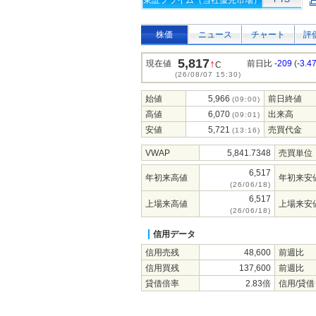
東証プライム（当社優先市場）
株価
ニュース
チャート
評
5,817
↑
現在値
前日比
-209
(
-3.4
C
(26/08/07 15:30)
始値
5,966
前日終値
(09:00)
高値
6,070
出来高
(09:01)
安値
5,721
売買代金
(13:16)
VWAP
5,841.7348
売買単位
6,517
年初来高値
年初来安
(26/06/18)
6,517
上場来高値
上場来安
(26/06/18)
信用データ
信用売残
48,600
前週比
信用買残
137,600
前週比
貸借倍率
2.83倍
信用/貸借