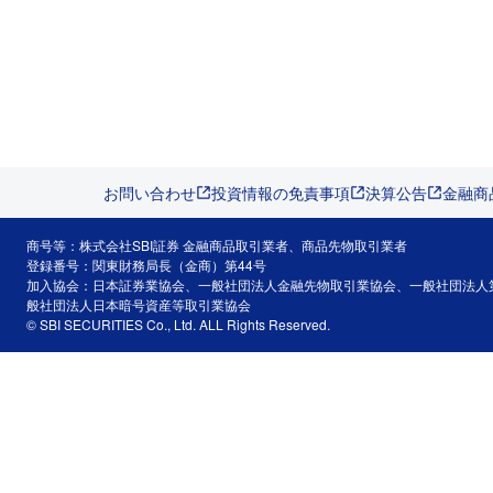
お問い合わせ
投資情報の免責事項
決算公告
金融商
商号等：株式会社SBI証券 金融商品取引業者、商品先物取引業者
登録番号：関東財務局長（金商）第44号
加入協会：日本証券業協会、一般社団法人金融先物取引業協会、一般社団法人
般社団法人日本暗号資産等取引業協会
© SBI SECURITIES Co., Ltd. ALL Rights Reserved.