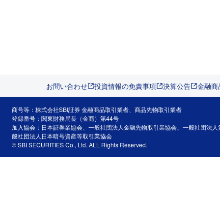
お問い合わせ
投資情報の免責事項
決算公告
金融商
商号等：株式会社SBI証券 金融商品取引業者、商品先物取引業者
登録番号：関東財務局長（金商）第44号
加入協会：日本証券業協会、一般社団法人金融先物取引業協会、一般社団法人
般社団法人日本暗号資産等取引業協会
© SBI SECURITIES Co., Ltd. ALL Rights Reserved.