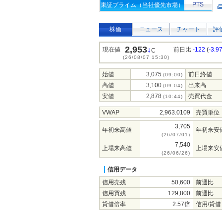
PTS
東証プライム（当社優先市場）
株価
ニュース
チャート
評
2,953
↓
現在値
前日比
-122
(
-3.9
C
(26/08/07 15:30)
始値
3,075
前日終値
(09:00)
高値
3,100
出来高
(09:04)
安値
2,878
売買代金
(10:44)
VWAP
2,963.0109
売買単位
3,705
年初来高値
年初来安
(26/07/01)
7,540
上場来高値
上場来安
(26/06/26)
信用データ
信用売残
50,600
前週比
信用買残
129,800
前週比
貸借倍率
2.57倍
信用/貸借