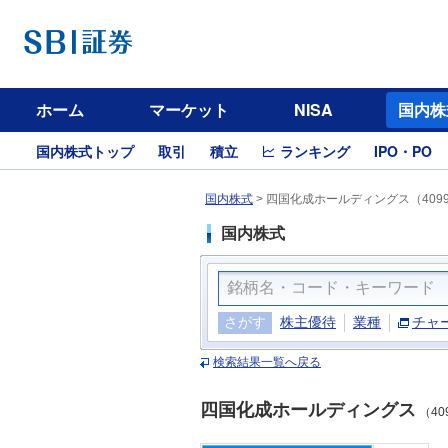
ホーム
マーケット
NISA
国内株
国内株式トップ
取引
積立
ランキング
IPO・PO
国内株式
>
四国化成ホールディングス（409
国内株式
さがす
株主優待
業種
チャ
検索結果一覧へ戻る
四国化成ホールディングス
（40