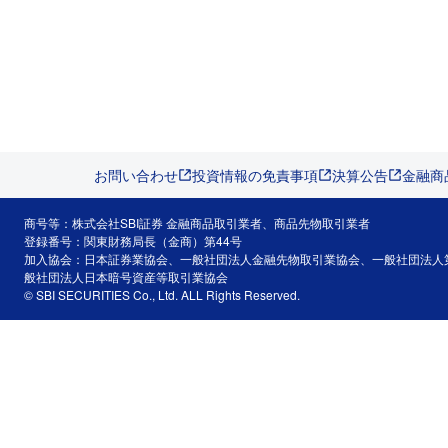
お問い合わせ
投資情報の免責事項
決算公告
金融商
商号等：株式会社SBI証券 金融商品取引業者、商品先物取引業者
登録番号：関東財務局長（金商）第44号
加入協会：日本証券業協会、一般社団法人金融先物取引業協会、一般社団法人
般社団法人日本暗号資産等取引業協会
© SBI SECURITIES Co., Ltd. ALL Rights Reserved.