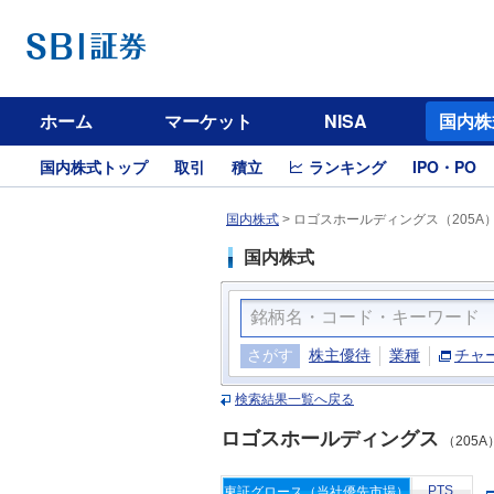
ホーム
マーケット
NISA
国内株
国内株式トップ
取引
積立
ランキング
IPO・PO
国内株式
>
ロゴスホールディングス（205A
国内株式
さがす
株主優待
業種
チャ
検索結果一覧へ戻る
ロゴスホールディングス
（205A
PTS
東証グロース（当社優先市場）