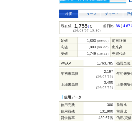
株価
ニュース
チャート
評
1,755
↓
現在値
前日比
-86
(
-4.67
C
(26/08/07 15:30)
始値
1,803
前日終値
(09:00)
高値
1,803
出来高
(09:00)
安値
1,749
売買代金
(10:14)
VWAP
1,763.785
売買単位
2,197
年初来高値
年初来安
(26/07/16)
3,400
上場来高値
上場来安
(24/07/23)
信用データ
信用売残
300
前週比
信用買残
131,900
前週比
貸借倍率
439.67倍
信用/貸借