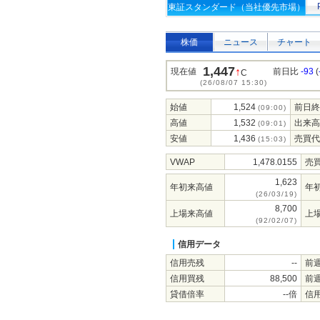
東証スタンダード（当社優先市場）
株価
ニュース
チャート
1,447
↑
現在値
前日比
-93
(
C
(26/08/07 15:30)
始値
1,524
前日終
(09:00)
高値
1,532
出来高
(09:01)
安値
1,436
売買代
(15:03)
VWAP
1,478.0155
売
1,623
年初来高値
年
(26/03/19)
8,700
上場来高値
上
(92/02/07)
信用データ
信用売残
--
前
信用買残
88,500
前
貸借倍率
--倍
信用