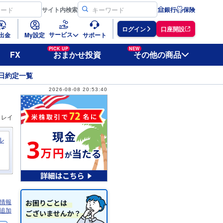
サイト
内検索
銀行
保険
ログイン
口座開設
サービス
出金
My設定
サポート
PICK UP
NEW
FX
おまかせ投資
その他の商品
日約定一覧
2026-08-08 20:53:40
ィレイ
ル
情報
追加