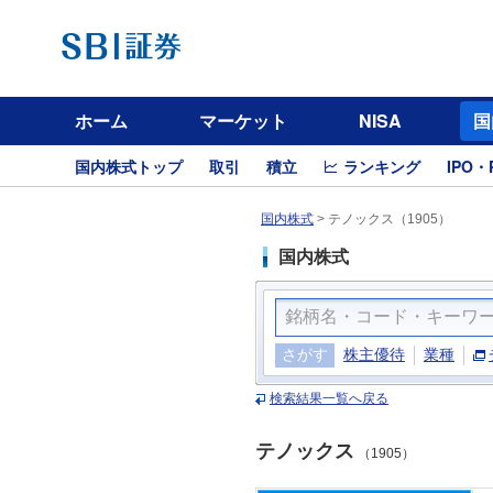
ホーム
マーケット
NISA
国
国内株式トップ
取引
積立
ランキング
IPO・
国内株式
>
テノックス（1905）
国内株式
さがす
株主優待
業種
検索結果一覧へ戻る
テノックス
（1905）