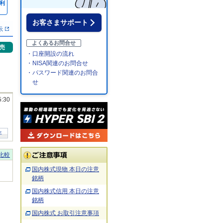
利
％
お客さまサポート
示
よくあるお問合せ
売
・口座開設の流れ
・NISA関連のお問合せ
・パスワード関連のお問合
せ
5:30
年
比較
国内株式現物 本日の注意
銘柄
国内株式信用 本日の注意
銘柄
国内株式 お取引注意事項