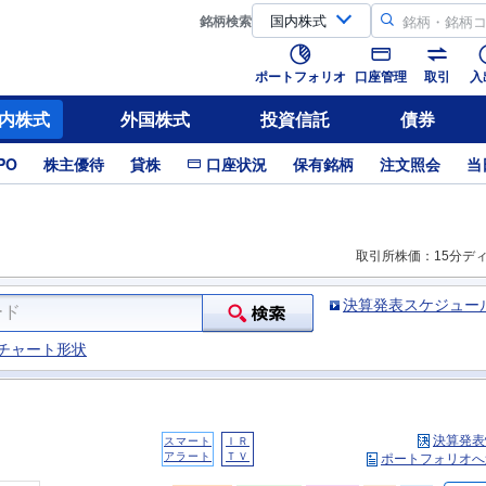
銘柄
検索
ポートフォリオ
口座管理
取引
入
内株式
外国株式
投資信託
債券
PO
株主優待
貸株
口座状況
保有銘柄
注文照会
当
取引所株価：15分デ
決算発表スケジュー
チャート形状
決算発表
スマート
ＩＲ
アラート
ＴＶ
ポートフォリオへ