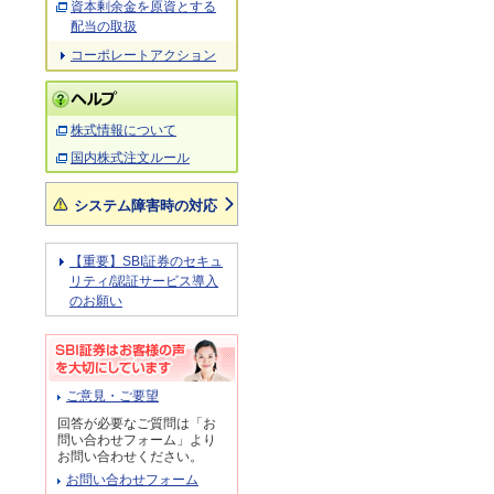
資本剰余金を原資とする
配当の取扱
コーポレートアクション
株式情報について
国内株式注文ルール
システム障害時の対応
【重要】SBI証券のセキュ
リティ/認証サービス導入
のお願い
ご意見・ご要望
回答が必要なご質問は「お
問い合わせフォーム」より
お問い合わせください。
お問い合わせフォーム