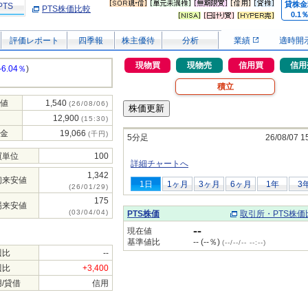
貸株金
PTS
PTS株価比較
0.1
評価レポート
四季報
株主優待
分析
業績
適時開
現物買
現物売
信用買
信用
-6.04％
)
積立
値
1,540
(26/08/06)
12,900
(15:30)
金
19,066
(千円)
5分足
26/08/07 1
買単位
100
詳細チャートへ
1,342
初来安値
1日
1ヶ月
3ヶ月
6ヶ月
1年
3
(26/01/29)
175
場来安値
(03/04/04)
PTS株価
取引所・PTS株価
--
現在値
基準値比
-- (--％)
(--/--/-- --:--)
週比
--
週比
+3,400
/貸借
信用