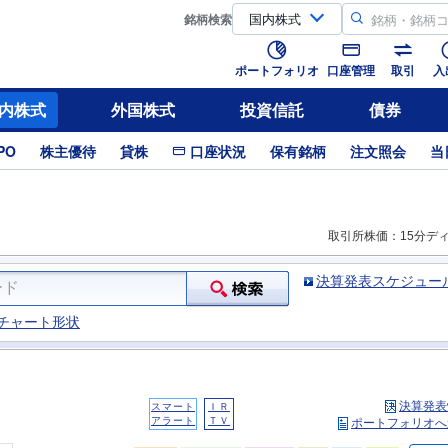
銘柄
検索
ポートフォリオ
口座管理
取引
入
内株式
外国株式
投資信託
債券
PO
株主優待
貸株
口座状況
保有銘柄
注文照会
当
取引所株価：15分デ
決算発表スケジュー
チャート形状
決算発表
スマート
ＩＲ
アラート
ＴＶ
ポートフォリオへ