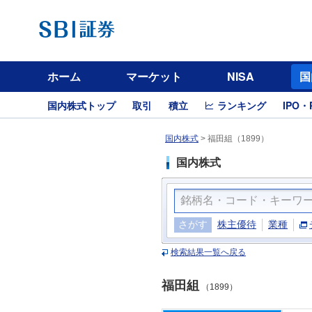
ホーム
マーケット
NISA
国
国内株式トップ
取引
積立
ランキング
IPO・
国内株式
>
福田組（1899）
国内株式
さがす
株主優待
業種
検索結果一覧へ戻る
福田組
（1899）