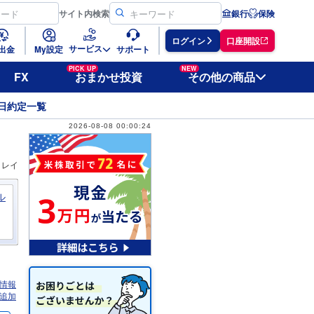
サイト
内検索
銀行
保険
ログイン
口座開設
サービス
出金
My設定
サポート
PICK UP
NEW
FX
おまかせ投資
その他の商品
日約定一覧
2026-08-08 00:00:24
ィレイ
ル
情報
追加