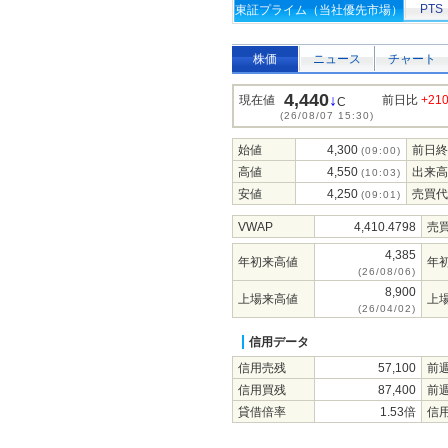
PTS
東証プライム（当社優先市場）
株価
ニュース
チャート
4,440
↓
現在値
前日比
+21
C
(26/08/07 15:30)
始値
4,300
前日終
(09:00)
高値
4,550
出来高
(10:03)
安値
4,250
売買代
(09:01)
VWAP
4,410.4798
売
4,385
年初来高値
年
(26/08/06)
8,900
上場来高値
上
(26/04/02)
信用データ
信用売残
57,100
前
信用買残
87,400
前
貸借倍率
1.53倍
信用