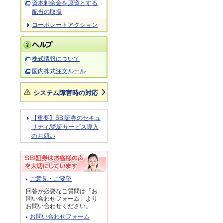
資本剰余金を原資とする
配当の取扱
コーポレートアクション
株式情報について
国内株式注文ルール
システム障害時の対応
【重要】SBI証券のセキュ
リティ/認証サービス導入
のお願い
ご意見・ご要望
回答が必要なご質問は「お
問い合わせフォーム」より
お問い合わせください。
お問い合わせフォーム