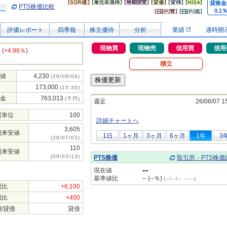
貸株金
PTS株価比較
0.1
評価レポート
四季報
株主優待
分析
業績
適時開
現物買
現物売
信用買
信用
0
(
+4.96％
)
積立
値
4,230
(26/08/06)
173,000
(15:30)
金
763,013
(千円)
週足
26/08/07 1
買単位
100
詳細チャートへ
3,605
初来安値
1日
1ヶ月
3ヶ月
6ヶ月
1年
3
(26/07/03)
110
場来安値
(09/03/13)
PTS株価
取引所・PTS株価
--
現在値
基準値比
-- (--％)
(--/--/-- --:--)
週比
+6,100
週比
+400
/貸借
貸借