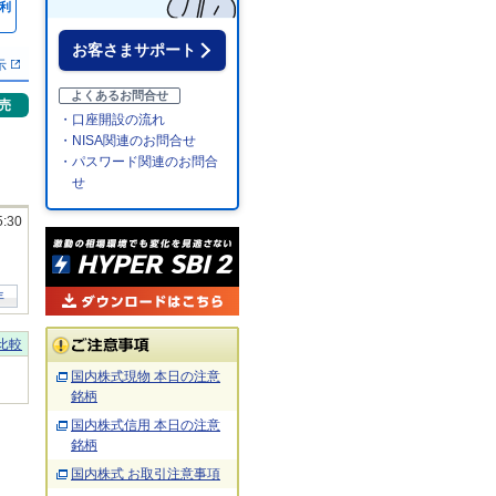
利
％
お客さまサポート
示
よくあるお問合せ
売
・口座開設の流れ
・NISA関連のお問合せ
・パスワード関連のお問合
せ
5:30
年
比較
国内株式現物 本日の注意
銘柄
国内株式信用 本日の注意
銘柄
国内株式 お取引注意事項