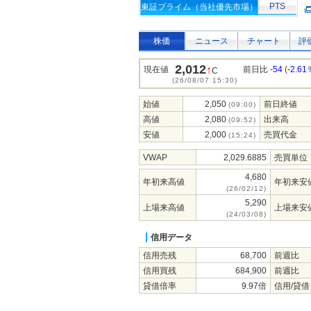
PTS
東証プライム（当社優先市場）
株価
ニュース
チャート
評
2,012
↑
現在値
前日比
-54
(
-2.61
C
(26/08/07 15:30)
始値
2,050
前日終値
(09:00)
高値
2,080
出来高
(09:52)
安値
2,000
売買代金
(15:24)
VWAP
2,029.6885
売買単位
4,680
年初来高値
年初来安
(26/02/12)
5,290
上場来高値
上場来安
(24/03/08)
信用データ
信用売残
68,700
前週比
信用買残
684,900
前週比
貸借倍率
9.97倍
信用/貸借