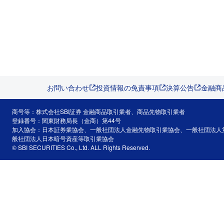
お問い合わせ
投資情報の免責事項
決算公告
金融商
商号等：株式会社SBI証券 金融商品取引業者、商品先物取引業者
登録番号：関東財務局長（金商）第44号
加入協会：日本証券業協会、一般社団法人金融先物取引業協会、一般社団法人
般社団法人日本暗号資産等取引業協会
© SBI SECURITIES Co., Ltd. ALL Rights Reserved.