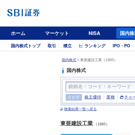
ホーム
マーケット
NISA
国内株
国内株式トップ
取引
積立
ランキング
IPO・PO
国内株式
>
東亜建設工業（1885）
国内株式
さがす
株主優待
業種
チャ
検索結果一覧へ戻る
東亜建設工業
（1885）