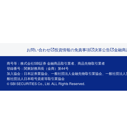
お問い合わせ
投資情報の免責事項
決算公告
金融商
商号等：株式会社SBI証券 金融商品取引業者、商品先物取引業者
登録番号：関東財務局長（金商）第44号
加入協会：日本証券業協会、一般社団法人金融先物取引業協会、一般社団法人
般社団法人日本暗号資産等取引業協会
© SBI SECURITIES Co., Ltd. ALL Rights Reserved.