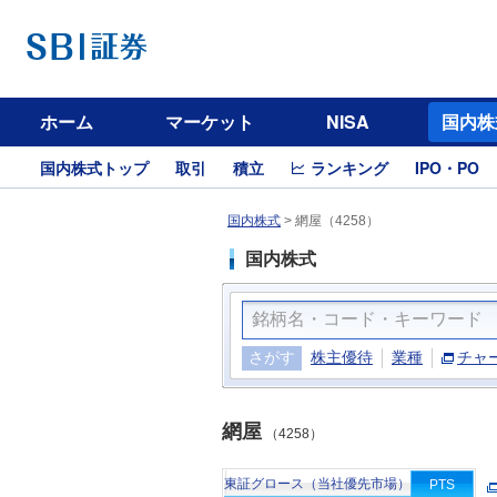
ホーム
マーケット
NISA
国内株
国内株式トップ
取引
積立
ランキング
IPO・PO
国内株式
>
網屋（4258）
国内株式
さがす
株主優待
業種
チャ
網屋
（4258）
東証グロース（当社優先市場）
PTS