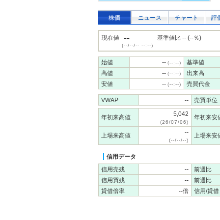
株価
ニュース
チャート
評
--
現在値
基準値比 -- (--％)
(--/--/-- --:--)
始値
--
基準値
(--:--)
高値
--
出来高
(--:--)
安値
--
売買代金
(--:--)
VWAP
--
売買単位
5,042
年初来高値
年初来安
(26/07/06)
--
上場来高値
上場来安
(--/--/--)
信用データ
信用売残
--
前週比
信用買残
--
前週比
貸借倍率
--倍
信用/貸借