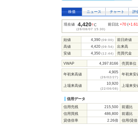
株価
ニュース
チャート
評
4,420
↑
現在値
前日比
+70
(
+1.6
C
(26/08/07 15:30)
始値
4,390
前日終値
(09:00)
高値
4,420
出来高
(09:54)
安値
4,350
売買代金
(12:44)
VWAP
4,397.8166
売買単位
4,905
年初来高値
年初来安
(26/02/27)
10,920
上場来高値
上場来安
(22/06/08)
信用データ
信用売残
215,500
前週比
信用買残
486,800
前週比
貸借倍率
2.26倍
信用/貸借