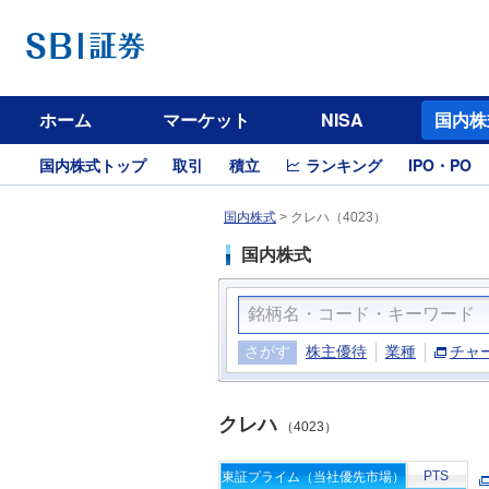
ホーム
マーケット
NISA
国内株
国内株式トップ
取引
積立
ランキング
IPO・PO
国内株式
>
クレハ（4023）
国内株式
さがす
株主優待
業種
チャ
クレハ
（4023）
PTS
東証プライム（当社優先市場）