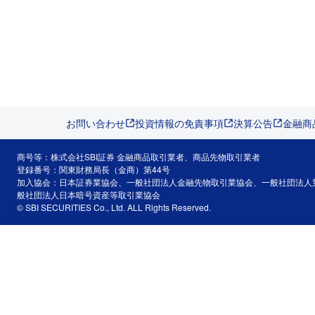
お問い合わせ
投資情報の免責事項
決算公告
金融商
商号等：株式会社SBI証券 金融商品取引業者、商品先物取引業者
登録番号：関東財務局長（金商）第44号
加入協会：日本証券業協会、一般社団法人金融先物取引業協会、一般社団法人
般社団法人日本暗号資産等取引業協会
© SBI SECURITIES Co., Ltd. ALL Rights Reserved.