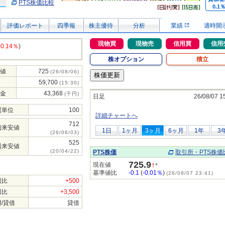
PTS株価比較
0.1
評価レポート
四季報
株主優待
分析
業績
適時開
現物買
現物売
信用買
信用
+0.14％
)
株オプション
積立
値
725
(26/08/06)
59,700
(15:30)
金
43,368
(千円)
日足
26/08/07 1
買単位
100
詳細チャートへ
712
初来安値
1日
1ヶ月
3ヶ月
6ヶ月
1年
3
(26/06/03)
525
場来安値
(20/04/22)
PTS株価
取引所・PTS株価
725.9
↑
現在値
*
基準値比
-0.1
(
-0.01％
)
(26/08/07 23:41)
週比
+500
週比
+3,500
/貸借
貸借