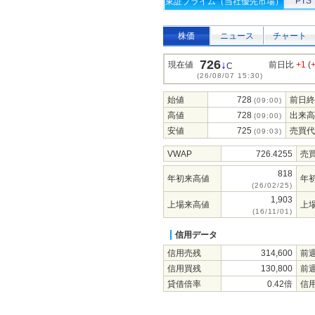
PTS
東証プライム（当社優先市場）
株価
ニュース
チャート
726
↓
現在値
前日比
+1
(
C
(26/08/07 15:30)
始値
728
前日終
(09:00)
高値
728
出来高
(09:00)
安値
725
売買代
(09:03)
VWAP
726.4255
売
818
年初来高値
年
(26/02/25)
1,903
上場来高値
上
(16/11/01)
信用データ
信用売残
314,600
前
信用買残
130,800
前
貸借倍率
0.42倍
信用