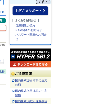
％
お客さまサポート
示
売
よくあるお問合せ
・口座開設の流れ
・NISA関連のお問合せ
・パスワード関連のお問合
せ
5:30
年
比較
国内株式現物 本日の注意
銘柄
国内株式信用 本日の注意
銘柄
国内株式 お取引注意事項