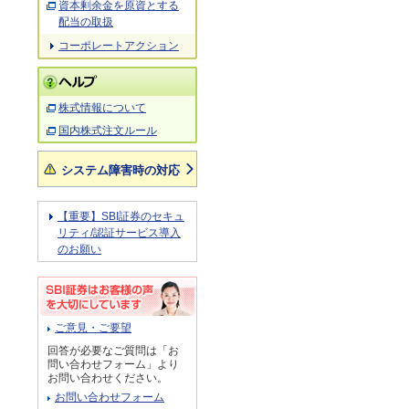
資本剰余金を原資とする
配当の取扱
コーポレートアクション
株式情報について
国内株式注文ルール
システム障害時の対応
【重要】SBI証券のセキュ
リティ/認証サービス導入
のお願い
ご意見・ご要望
回答が必要なご質問は「お
問い合わせフォーム」より
お問い合わせください。
お問い合わせフォーム