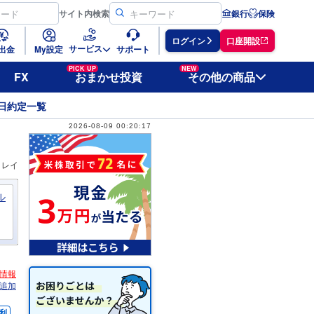
サイト
内検索
銀行
保険
ログイン
口座開設
サービス
出金
My設定
サポート
PICK UP
NEW
FX
おまかせ投資
その他の商品
日約定一覧
2026-08-09 00:20:17
ィレイ
ル
情報
追加
利