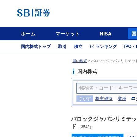
ホーム
マーケット
NISA
国
国内株式トップ
取引
積立
ランキング
IPO・
国内株式
>
バロックジャパンリミテッド
国内株式
さがす
株主優待
業種
バロックジャパンリミテッ
ド
（3548）