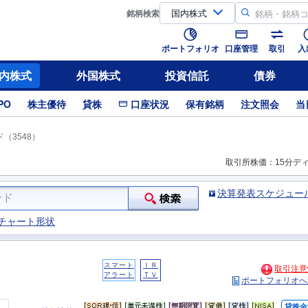
銘柄
検索
ポートフォリオ
口座管理
取引
入
内株式
外国株式
投資信託
債券
PO
株主優待
貸株
口座状況
保有銘柄
注文照会
当
（3548）
取引所株価：15分デ
決算発表スケジュー
チャート形状
スマート
ＩＲ
取引注意
アラート
ＴＶ
ポートフォリオへ
貸株金