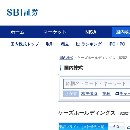
ホーム
マーケット
NISA
国内株
国内株式トップ
取引
積立
ランキング
IPO・PO
国内株式
>
ケーズホールディングス（8282
国内株式
さがす
株主優待
業種
チャ
ケーズホールディングス
（8282
PTS
東証プライム（当社優先市場）