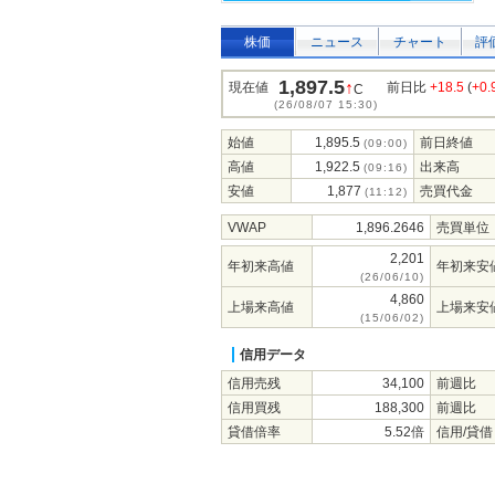
株価
ニュース
チャート
評
1,897.5
↑
現在値
前日比
+18.5
(
+0
C
(26/08/07 15:30)
始値
1,895.5
前日終値
(09:00)
高値
1,922.5
出来高
(09:16)
安値
1,877
売買代金
(11:12)
VWAP
1,896.2646
売買単位
2,201
年初来高値
年初来安
(26/06/10)
4,860
上場来高値
上場来安
(15/06/02)
信用データ
信用売残
34,100
前週比
信用買残
188,300
前週比
貸借倍率
5.52倍
信用/貸借