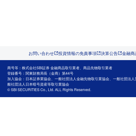
お問い合わせ
投資情報の免責事項
決算公告
金融商
商号等：株式会社SBI証券 金融商品取引業者、商品先物取引業者
登録番号：関東財務局長（金商）第44号
加入協会：日本証券業協会、一般社団法人金融先物取引業協会、一般社団法人
般社団法人日本暗号資産等取引業協会
© SBI SECURITIES Co., Ltd. ALL Rights Reserved.