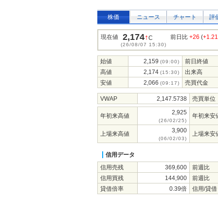
株価
ニュース
チャート
評
2,174
↑
現在値
前日比
+26
(
+1.2
C
(26/08/07 15:30)
始値
2,159
前日終値
(09:00)
高値
2,174
出来高
(15:30)
安値
2,066
売買代金
(09:17)
VWAP
2,147.5738
売買単位
2,925
年初来高値
年初来安
(26/02/25)
3,900
上場来高値
上場来安
(06/02/03)
信用データ
信用売残
369,600
前週比
信用買残
144,900
前週比
貸借倍率
0.39倍
信用/貸借