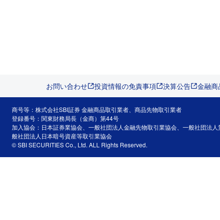
お問い合わせ
投資情報の免責事項
決算公告
金融商
商号等：株式会社SBI証券 金融商品取引業者、商品先物取引業者
登録番号：関東財務局長（金商）第44号
加入協会：日本証券業協会、一般社団法人金融先物取引業協会、一般社団法人
般社団法人日本暗号資産等取引業協会
© SBI SECURITIES Co., Ltd. ALL Rights Reserved.