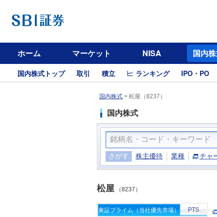
ホーム
マーケット
NISA
国内株
国内株式トップ
取引
積立
ランキング
IPO・PO
国内株式
>
松屋（8237）
国内株式
さがす
株主優待
業種
チャ
松屋
（8237）
PTS
東証プライム（当社優先市場）