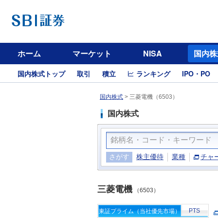
ホーム
マーケット
NISA
国内株
国内株式トップ
取引
積立
ランキング
IPO・PO
国内株式
>
三菱電機（6503）
国内株式
さがす
株主優待
業種
チャ
三菱電機
（6503）
PTS
東証プライム（当社優先市場）