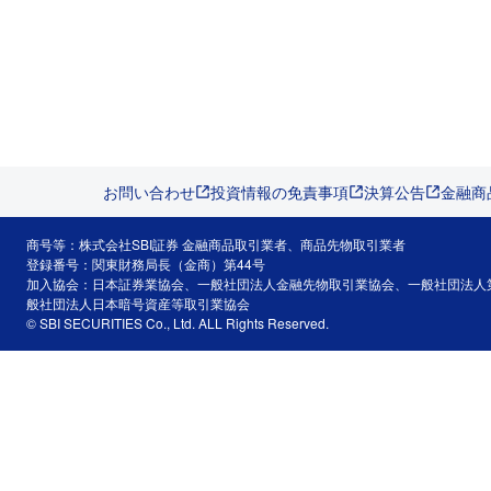
お問い合わせ
投資情報の免責事項
決算公告
金融商
商号等：株式会社SBI証券 金融商品取引業者、商品先物取引業者
登録番号：関東財務局長（金商）第44号
加入協会：日本証券業協会、一般社団法人金融先物取引業協会、一般社団法人
般社団法人日本暗号資産等取引業協会
© SBI SECURITIES Co., Ltd. ALL Rights Reserved.