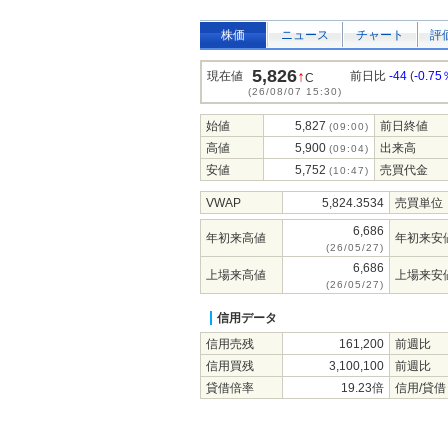
株価
ニュース
チャート
評
5,826
↑
現在値
前日比
-44
(
-0.75
C
(26/08/07 15:30)
始値
5,827
前日終値
(09:00)
高値
5,900
出来高
(09:04)
安値
5,752
売買代金
(10:47)
VWAP
5,824.3534
売買単位
6,686
年初来高値
年初来安
(26/05/27)
6,686
上場来高値
上場来安
(26/05/27)
信用データ
信用売残
161,200
前週比
信用買残
3,100,100
前週比
貸借倍率
19.23倍
信用/貸借