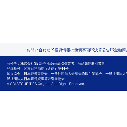
お問い合わせ
投資情報の免責事項
決算公告
金融商
商号等：株式会社SBI証券 金融商品取引業者、商品先物取引業者
登録番号：関東財務局長（金商）第44号
加入協会：日本証券業協会、一般社団法人金融先物取引業協会、一般社団法人
般社団法人日本暗号資産等取引業協会
© SBI SECURITIES Co., Ltd. ALL Rights Reserved.