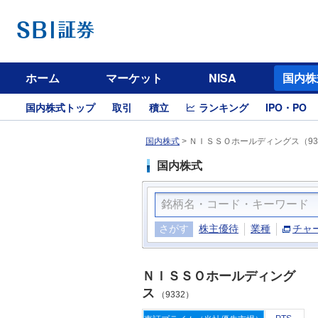
ホーム
マーケット
NISA
国内株
国内株式トップ
取引
積立
ランキング
IPO・PO
国内株式
>
ＮＩＳＳＯホールディングス（93
国内株式
さがす
株主優待
業種
チャ
ＮＩＳＳＯホールディング
ス
（9332）