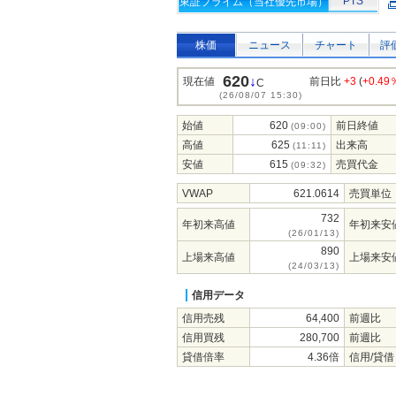
PTS
東証プライム（当社優先市場）
株価
ニュース
チャート
評
620
↓
現在値
前日比
+3
(
+0.49
C
(26/08/07 15:30)
始値
620
前日終値
(09:00)
高値
625
出来高
(11:11)
安値
615
売買代金
(09:32)
VWAP
621.0614
売買単位
732
年初来高値
年初来安
(26/01/13)
890
上場来高値
上場来安
(24/03/13)
信用データ
信用売残
64,400
前週比
信用買残
280,700
前週比
貸借倍率
4.36倍
信用/貸借