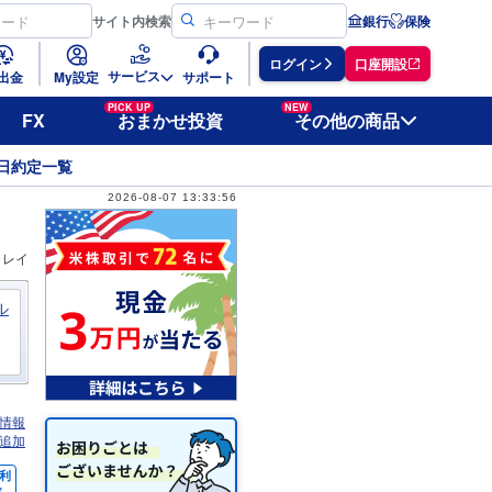
サイト
内検索
銀行
保険
ログイン
口座開設
サービス
出金
My設定
サポート
PICK UP
NEW
FX
おまかせ投資
その他の商品
日約定一覧
2026-08-07 13:33:56
ィレイ
ル
情報
追加
利