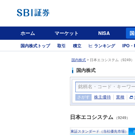
ホーム
マーケット
NISA
国
国内株式トップ
取引
積立
ランキング
IPO・
国内株式
>
日本エコシステム（9249）
国内株式
さがす
株主優待
業種
日本エコシステム
（9249）
東証スタンダード（当社優先市場）