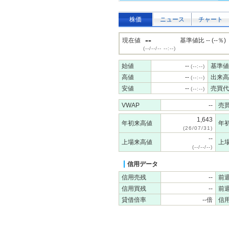
株価
ニュース
チャート
--
現在値
基準値比 -- (--％)
(--/--/-- --:--)
始値
--
基準値
(--:--)
高値
--
出来高
(--:--)
安値
--
売買代
(--:--)
VWAP
--
売
1,643
年初来高値
年
(26/07/31)
--
上場来高値
上
(--/--/--)
信用データ
信用売残
--
前
信用買残
--
前
貸借倍率
--倍
信用