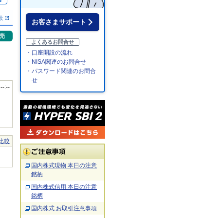
％
示
お客さまサポート
売
よくあるお問合せ
・口座開設の流れ
・NISA関連のお問合せ
・パスワード関連のお問合
せ
 --:--
比較
国内株式現物 本日の注意
銘柄
国内株式信用 本日の注意
銘柄
国内株式 お取引注意事項