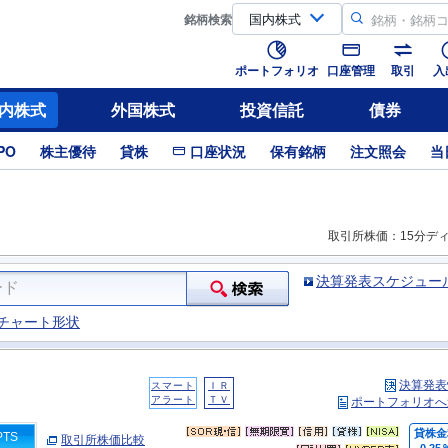
銘柄
検索
ポートフォリオ
口座管理
取引
入
内株式
外国株式
投資信託
債券
PO
株主優待
貸株
口座状況
保有銘柄
注文照会
当
取引所株価：15分デ
決算発表スケジュー
チャート形状
決算発表
スマート
ＩＲ
アラート
ＴＶ
ポートフォリオへ
貸株金
PTS
取引所株価比較