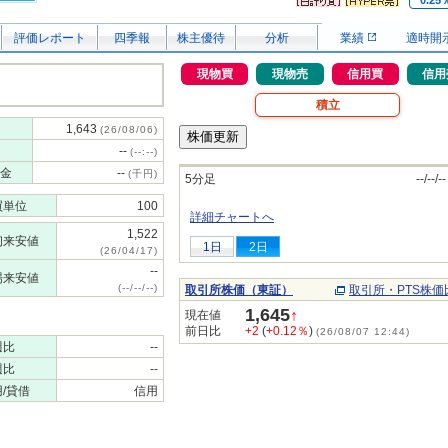
0.25
評価レポート
四季報
株主優待
分析
業績
適時開
現物買
現物売
信用買
信用
積立
1,643
(26/08/06)
--
(--:--)
金
--
(千円)
5分足
--/--/--
買単位
100
詳細チャートへ
1,522
初来安値
1日
2日
(26/04/17)
--
場来安値
(--/--/--)
取引所株価（東証）
取引所・PTS株価
1,645
↑
現在値
前日比
+2
(
+0.12％
)
(26/08/07 12:44)
週比
--
週比
--
/貸借
信用