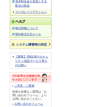
資本剰余金を原資とする
配当の取扱
コーポレートアクション
株式情報について
国内株式注文ルール
システム障害時の対応
【重要】SBI証券のセキュ
リティ/認証サービス導入
のお願い
ご意見・ご要望
回答が必要なご質問は「お
問い合わせフォーム」より
お問い合わせください。
お問い合わせフォーム