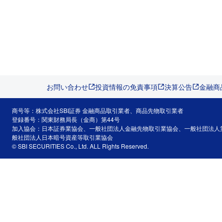
お問い合わせ
投資情報の免責事項
決算公告
金融商
商号等：株式会社SBI証券 金融商品取引業者、商品先物取引業者
登録番号：関東財務局長（金商）第44号
加入協会：日本証券業協会、一般社団法人金融先物取引業協会、一般社団法人
般社団法人日本暗号資産等取引業協会
© SBI SECURITIES Co., Ltd. ALL Rights Reserved.