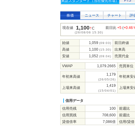
PTS
東証スタンダード（当社優先市場）
株価
ニュース
チャート
評
1,100
↑
現在値
前日比
+5
(
+0.46
C
(26/08/06 15:30)
始値
1,059
前日終値
(09:03)
高値
1,100
出来高
(15:30)
安値
1,052
売買代金
(09:04)
VWAP
1,079.2665
売買単位
1,179
年初来高値
年初来安
(26/05/26)
1,419
上場来高値
上場来安
(15/04/01)
信用データ
信用売残
100
前週比
信用買残
708,600
前週比
貸借倍率
7,086倍
信用/貸借