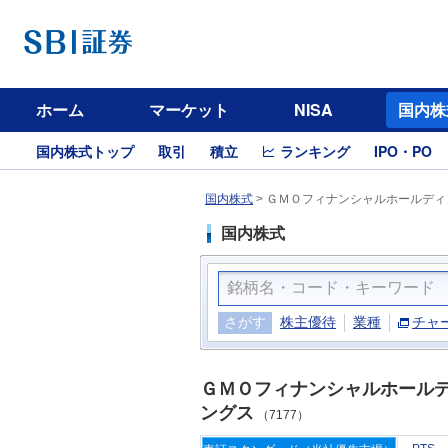
ホーム
マーケット
NISA
国内株
国内株式トップ
取引
積立
ランキング
IPO・PO
国内株式
>
ＧＭＯフィナンシャルホールディン
国内株式
さがす
株主優待
業種
チャ
ＧＭＯフィナンシャルホール
ングス
（7177）