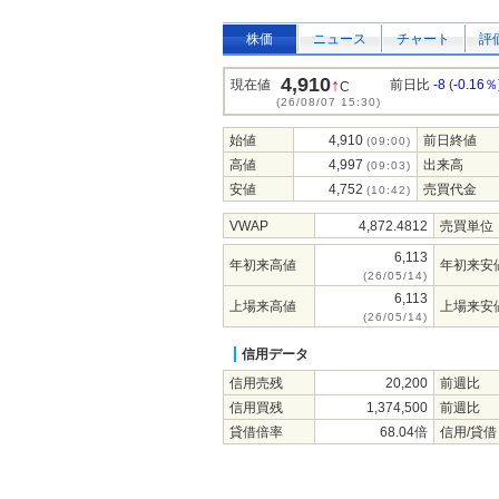
株価
ニュース
チャート
評
4,910
↑
現在値
前日比
-8
(
-0.16％
C
(26/08/07 15:30)
始値
4,910
前日終値
(09:00)
高値
4,997
出来高
(09:03)
安値
4,752
売買代金
(10:42)
VWAP
4,872.4812
売買単位
6,113
年初来高値
年初来安
(26/05/14)
6,113
上場来高値
上場来安
(26/05/14)
信用データ
信用売残
20,200
前週比
信用買残
1,374,500
前週比
貸借倍率
68.04倍
信用/貸借