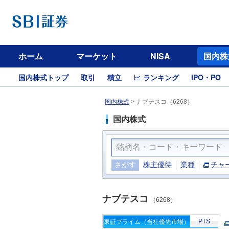
ホーム
マーケット
NISA
国内株
国内株式トップ
取引
積立
ランキング
IPO・PO
国内株式
>
ナブテスコ（6268）
国内株式
さがす
株主優待
業種
チャ
ナブテスコ
（6268）
PTS
東証プライム（当社優先市場）