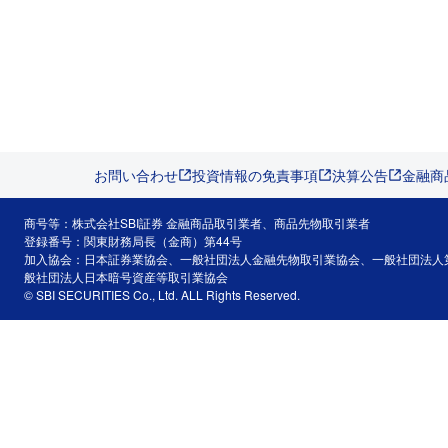
お問い合わせ
投資情報の免責事項
決算公告
金融商
商号等：株式会社SBI証券 金融商品取引業者、商品先物取引業者
登録番号：関東財務局長（金商）第44号
加入協会：日本証券業協会、一般社団法人金融先物取引業協会、一般社団法人
般社団法人日本暗号資産等取引業協会
© SBI SECURITIES Co., Ltd. ALL Rights Reserved.