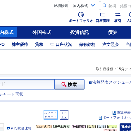
銘柄
検索
ポートフォリオ
口座管理
取引
入
内株式
外国株式
投資信託
債券
PO
株主優待
貸株
口座状況
保有銘柄
注文照会
当
取引所株価：15分デ
決算発表スケジュー
チャート形状
決算発表
スマート
ＩＲ
アラート
ＴＶ
ポートフォリオへ
貸株金
PTS株価比較