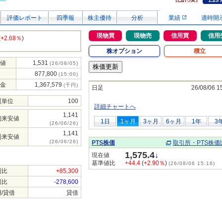
1.25
評価レポート
四季報
株主優待
分析
業績
適時開
現物買
現物売
信用買
信用
(
+2.68％
)
株オプション
積立
値
1,531
(26/08/05)
877,800
(15:00)
金
1,367,579
(千円)
日足
26/08/06 1
買単位
100
詳細チャートへ
1,141
初来安値
1日
1ヶ月
3ヶ月
6ヶ月
1年
3
(26/06/26)
1,141
場来安値
(26/06/26)
PTS株価
取引所・PTS株価
1,575.4
↓
現在値
基準値比
+44.4
(
+2.90％
)
(26/08/06 15:16)
週比
+85,300
週比
-278,600
/貸借
貸借