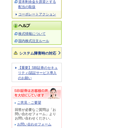
資本剰余金を原資とする
配当の取扱
コーポレートアクション
株式情報について
国内株式注文ルール
システム障害時の対応
【重要】SBI証券のセキュ
リティ/認証サービス導入
のお願い
ご意見・ご要望
回答が必要なご質問は「お
問い合わせフォーム」より
お問い合わせください。
お問い合わせフォーム