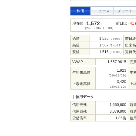
株価
ニュース
チャート
1,572
↑
現在値
前日比
+41
(26/08/06 15:00)
始値
1,525
前日終
(09:00)
高値
1,587
出来高
(14:43)
安値
1,516
売買代
(09:00)
VWAP
1,557.9615
売
1,923
年初来高値
年
(26/01/09)
3,420
上場来高値
上
(25/02/12)
信用データ
信用売残
1,660,600
前
信用買残
3,079,800
前
貸借倍率
1.85倍
信用