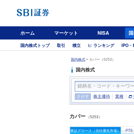
ホーム
マーケット
NISA
国
国内株式トップ
取引
積立
ランキング
IPO・
国内株式
>
カバー（5253）
国内株式
さがす
株主優待
業種
カバー
（5253）
PTS
東証グロース（当社優先市場）