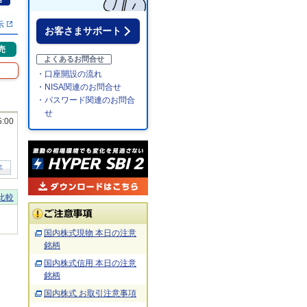
％
示
お客さまサポート
売
よくあるお問合せ
・口座開設の流れ
・NISA関連のお問合せ
・パスワード関連のお問合
せ
5:00
年
比較
国内株式現物 本日の注意
銘柄
国内株式信用 本日の注意
銘柄
国内株式 お取引注意事項