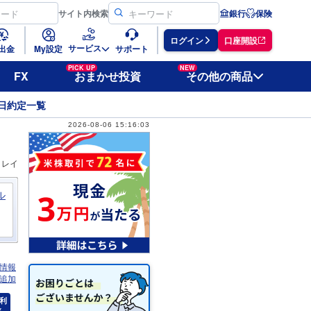
サイト
内検索
銀行
保険
ログイン
口座開設
サービス
出金
My設定
サポート
PICK UP
NEW
FX
おまかせ投資
その他の商品
日約定一覧
2026-08-06 15:16:03
ィレイ
ル
情報
追加
利