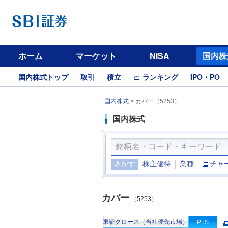
ホーム
マーケット
NISA
国内株
国内株式トップ
取引
積立
ランキング
IPO・PO
国内株式
>
カバー（5253）
国内株式
さがす
株主優待
業種
チャ
カバー
（5253）
東証グロース（当社優先市場）
PTS