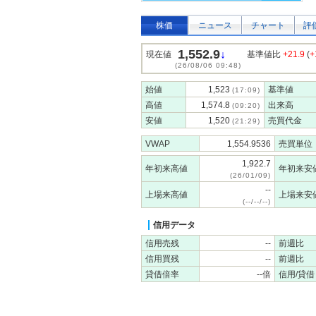
株価
ニュース
チャート
評
1,552.9
↓
現在値
基準値比
+21.9
(
+
(26/08/06 09:48)
始値
1,523
基準値
(17:09)
高値
1,574.8
出来高
(09:20)
安値
1,520
売買代金
(21:29)
VWAP
1,554.9536
売買単位
1,922.7
年初来高値
年初来安
(26/01/09)
--
上場来高値
上場来安
(--/--/--)
信用データ
信用売残
--
前週比
信用買残
--
前週比
貸借倍率
--倍
信用/貸借