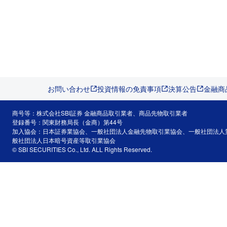
お問い合わせ
投資情報の免責事項
決算公告
金融商
商号等：株式会社SBI証券 金融商品取引業者、商品先物取引業者
登録番号：関東財務局長（金商）第44号
加入協会：日本証券業協会、一般社団法人金融先物取引業協会、一般社団法人
般社団法人日本暗号資産等取引業協会
© SBI SECURITIES Co., Ltd. ALL Rights Reserved.