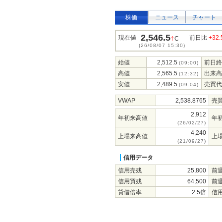
株価
ニュース
チャート
2,546.5
↑
現在値
前日比
+32.
C
(26/08/07 15:30)
始値
2,512.5
前日終
(09:00)
高値
2,565.5
出来高
(12:32)
安値
2,489.5
売買代
(09:04)
VWAP
2,538.8765
売
2,912
年初来高値
年
(26/02/27)
4,240
上場来高値
上
(21/09/27)
信用データ
信用売残
25,800
前
信用買残
64,500
前
貸借倍率
2.5倍
信用