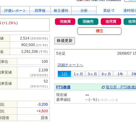
評価レポート
四季報
株主優待
分析
業績
適時開
現物買
現物売
信用買
信用
5
(
+1.29％
)
積立
値
2,514
(26/08/06)
902,500
(15:30)
金
2,291,336
(千円)
5分足
26/08/07 1
買単位
100
詳細チャートへ
2,109
初来安値
1日
1ヶ月
3ヶ月
6ヶ月
1年
3
(26/03/05)
52
場来安値
(50/07/01)
PTS株価
取引所・PTS株価
--
現在値
基準値比
-- (--％)
(--/--/-- --:--)
週比
-3,200
週比
+4,600
/貸借
貸借