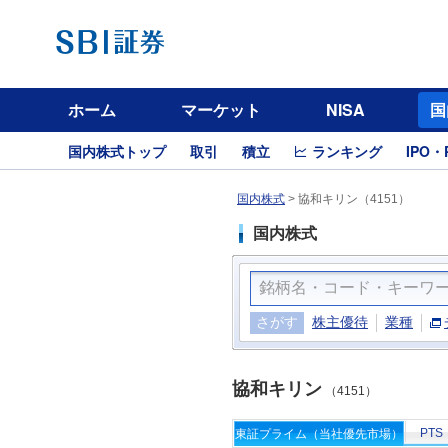
ホーム
マーケット
NISA
国
国内株式トップ
取引
積立
ランキング
IPO・
国内株式
>
協和キリン（4151）
国内株式
さがす
株主優待
業種
協和キリン
（4151）
PTS
東証プライム（当社優先市場）