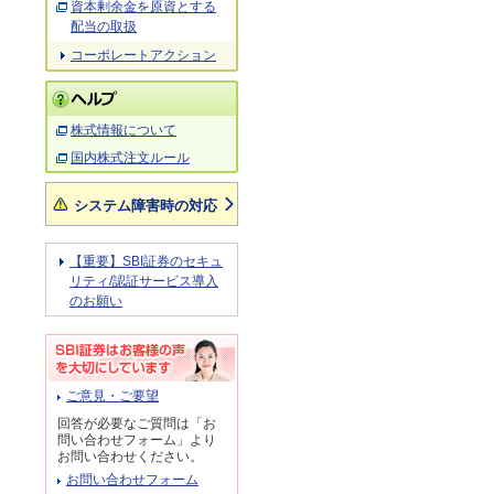
資本剰余金を原資とする
配当の取扱
コーポレートアクション
株式情報について
国内株式注文ルール
システム障害時の対応
【重要】SBI証券のセキュ
リティ/認証サービス導入
のお願い
ご意見・ご要望
回答が必要なご質問は「お
問い合わせフォーム」より
お問い合わせください。
お問い合わせフォーム