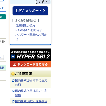
示
お客さまサポート
売
よくあるお問合せ
・口座開設の流れ
・NISA関連のお問合せ
・パスワード関連のお問合
せ
5:30
年
比較
国内株式現物 本日の注意
銘柄
国内株式信用 本日の注意
銘柄
国内株式 お取引注意事項