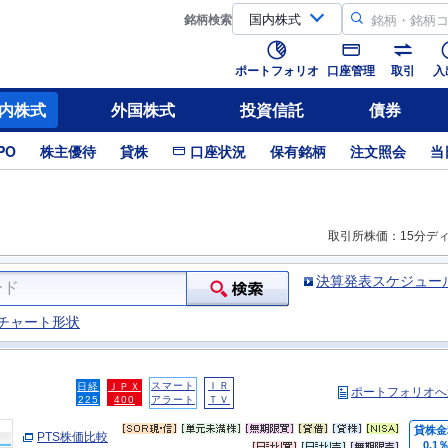
銘柄
検索
ポートフォリオ
口座管理
取引
入
内株式
外国株式
投資信託
債券
PO
株主優待
貸株
口座状況
保有銘柄
注文照会
当
取引所株価：15分デ
決算発表スケジュー
チャート形状
スマート
ＩＲ
日経
ＪＰＸ
ポートフォリオへ
225
400
アラート
ＴＶ
貸株金
PTS株価比較
0.1