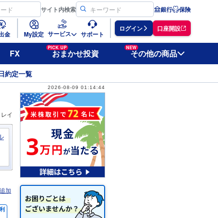
サイト
内検索
銀行
保険
ログイン
口座開設
サービス
出金
My設定
サポート
PICK UP
NEW
FX
おまかせ投資
その他の商品
日約定一覧
2026-08-09 01:14:44
ィレイ
ル
追加
利
％