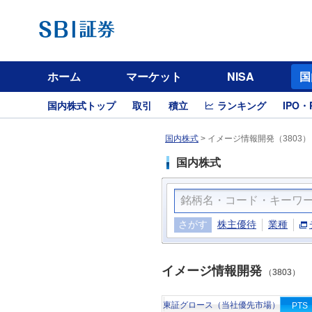
ホーム
マーケット
NISA
国
国内株式トップ
取引
積立
ランキング
IPO・
国内株式
>
イメージ情報開発（3803）
国内株式
さがす
株主優待
業種
イメージ情報開発
（3803）
東証グロース（当社優先市場）
PTS