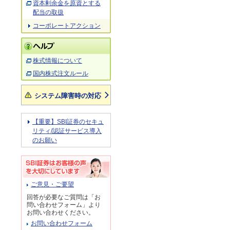
資本剰余金を原資とする
配当の取扱
コーポレートアクション
株式情報について
国内株式注文ルール
システム障害時の対応
【重要】SBI証券のセキュ
リティ/認証サービス導入
のお願い
ご意見・ご要望
回答が必要なご質問は「お
問い合わせフォーム」より
お問い合わせください。
お問い合わせフォーム