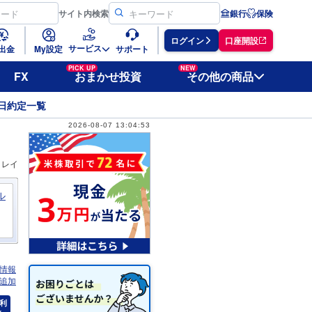
サイト
内検索
銀行
保険
ログイン
口座開設
サービス
出金
My設定
サポート
PICK UP
NEW
FX
おまかせ投資
その他の商品
日約定一覧
2026-08-07 13:04:53
ィレイ
ル
情報
追加
利