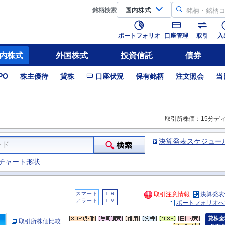
銘柄
検索
ポートフォリオ
口座管理
取引
入
内株式
外国株式
投資信託
債券
PO
株主優待
貸株
口座状況
保有銘柄
注文照会
当
取引所株価：15分デ
決算発表スケジュー
チャート形状
スマート
ＩＲ
取引注意情報
決算発表
アラート
ＴＶ
ポートフォリオへ
貸株金
取引所株価比較