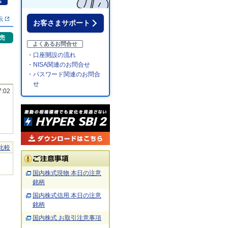
％
示
お客さまサポート
売
よくあるお問合せ
・口座開設の流れ
・NISA関連のお問合せ
・パスワード関連のお問合
せ
7:02
比較
国内株式現物 本日の注意
銘柄
国内株式信用 本日の注意
銘柄
国内株式 お取引注意事項