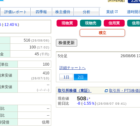
2.25
評価レポート
四季報
株主優待
分析
業績
適時開
現物買
現物売
信用買
信用
4
(
-12.40％
)
積立
516
(26/08/06)
100
(17:02)
金
45
(千円)
5分足
26/08/06 1
買単位
100
詳細チャートへ
410
初来安値
1日
2日
(26/07/10)
--
場来安値
(--/--/--)
取引所株価（東証）
取引所・PTS株価
508
↓
現在値
*
前日比
-8
(
-1.55％
)
(26/08/07 09:41)
週比
--
週比
--
/貸借
信用