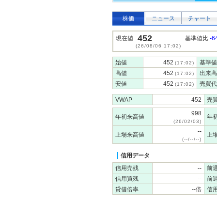
株価
ニュース
チャート
452
現在値
基準値比
-6
(26/08/06 17:02)
始値
452
基準値
(17:02)
高値
452
出来高
(17:02)
安値
452
売買代
(17:02)
VWAP
452
売
998
年初来高値
年
(26/02/03)
--
上場来高値
上
(--/--/--)
信用データ
信用売残
--
前
信用買残
--
前
貸借倍率
--倍
信用