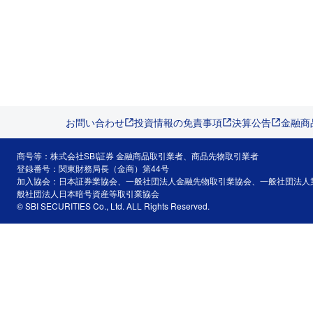
お問い合わせ
投資情報の免責事項
決算公告
金融商
商号等：株式会社SBI証券 金融商品取引業者、商品先物取引業者
登録番号：関東財務局長（金商）第44号
加入協会：日本証券業協会、一般社団法人金融先物取引業協会、一般社団法人
般社団法人日本暗号資産等取引業協会
© SBI SECURITIES Co., Ltd. ALL Rights Reserved.