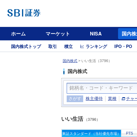
ホーム
マーケット
NISA
国内株
国内株式トップ
取引
積立
ランキング
IPO・PO
国内株式
>
いい生活（3796）
国内株式
さがす
株主優待
業種
チャ
いい生活
（3796）
PTS
東証スタンダード（当社優先市場）