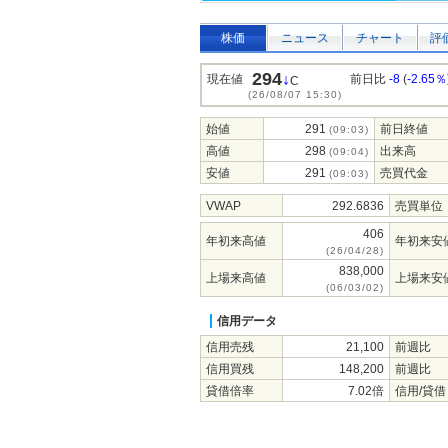
株価
ニュース
チャート
評
294
↓
現在値
前日比
-8
(
-2.65％
C
(26/08/07 15:30)
始値
291
前日終値
(09:03)
高値
298
出来高
(09:04)
安値
291
売買代金
(09:03)
VWAP
292.6836
売買単位
406
年初来高値
年初来安
(26/04/28)
838,000
上場来高値
上場来安
(06/03/02)
信用データ
信用売残
21,100
前週比
信用買残
148,200
前週比
貸借倍率
7.02倍
信用/貸借