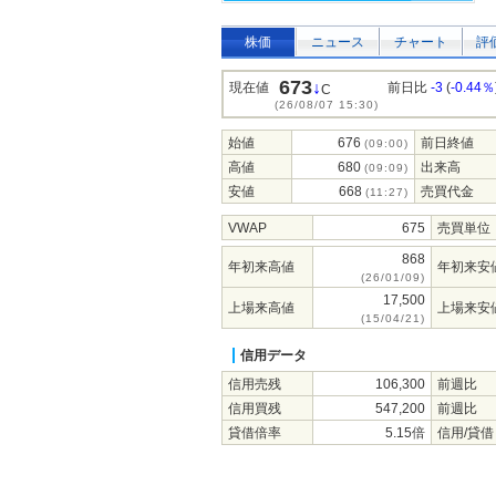
株価
ニュース
チャート
評
673
↓
現在値
前日比
-3
(
-0.44％
C
(26/08/07 15:30)
始値
676
前日終値
(09:00)
高値
680
出来高
(09:09)
安値
668
売買代金
(11:27)
VWAP
675
売買単位
868
年初来高値
年初来安
(26/01/09)
17,500
上場来高値
上場来安
(15/04/21)
信用データ
信用売残
106,300
前週比
信用買残
547,200
前週比
貸借倍率
5.15倍
信用/貸借