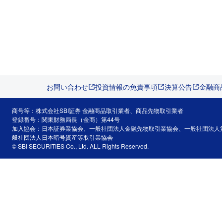
お問い合わせ
投資情報の免責事項
決算公告
金融商
商号等：株式会社SBI証券 金融商品取引業者、商品先物取引業者
登録番号：関東財務局長（金商）第44号
加入協会：日本証券業協会、一般社団法人金融先物取引業協会、一般社団法人
般社団法人日本暗号資産等取引業協会
© SBI SECURITIES Co., Ltd. ALL Rights Reserved.