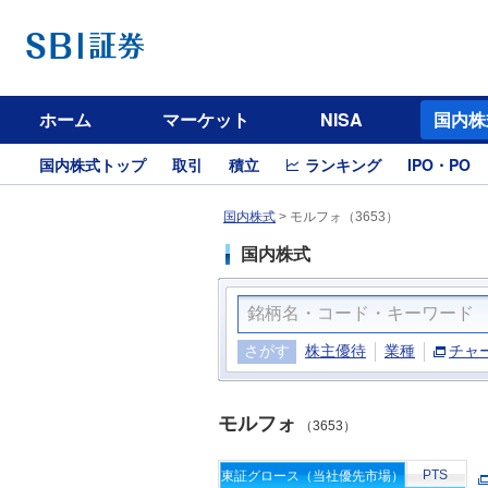
ホーム
マーケット
NISA
国内株
国内株式トップ
取引
積立
ランキング
IPO・PO
国内株式
>
モルフォ（3653）
国内株式
さがす
株主優待
業種
チャ
モルフォ
（3653）
PTS
東証グロース（当社優先市場）