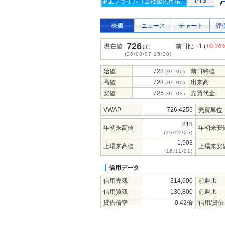
PTS
東証プライム（当社優先市場）
株価
ニュース
チャート
評
726
↓
現在値
前日比
+1
(
+0.14
C
(26/08/07 15:30)
始値
728
前日終値
(09:00)
高値
728
出来高
(09:00)
安値
725
売買代金
(09:03)
VWAP
726.4255
売買単位
818
年初来高値
年初来安
(26/02/25)
1,903
上場来高値
上場来安
(16/11/01)
信用データ
信用売残
314,600
前週比
信用買残
130,800
前週比
貸借倍率
0.42倍
信用/貸借