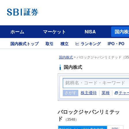
ホーム
マーケット
NISA
国内株
国内株式トップ
取引
積立
ランキング
IPO・PO
国内株式
>
バロックジャパンリミテッド（35
国内株式
さがす
株主優待
業種
チャ
バロックジャパンリミテッ
ド
（3548）