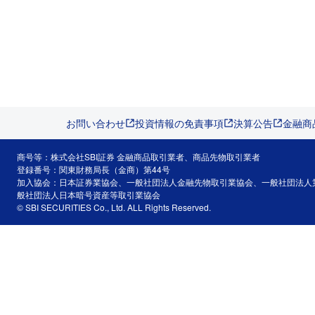
お問い合わせ
投資情報の免責事項
決算公告
金融商
商号等：株式会社SBI証券 金融商品取引業者、商品先物取引業者
登録番号：関東財務局長（金商）第44号
加入協会：日本証券業協会、一般社団法人金融先物取引業協会、一般社団法人
般社団法人日本暗号資産等取引業協会
© SBI SECURITIES Co., Ltd. ALL Rights Reserved.