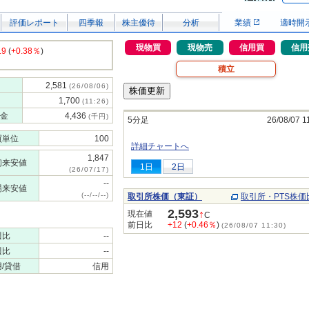
評価レポート
四季報
株主優待
分析
業績
適時開
現物買
現物売
信用買
信用
.9
(
+0.38％
)
積立
2,581
(26/08/06)
1,700
(11:26)
金
4,436
(千円)
5分足
26/08/07 1
買単位
100
詳細チャートへ
1,847
初来安値
1日
2日
(26/07/17)
--
場来安値
(--/--/--)
取引所株価（東証）
取引所・PTS株価
2,593
↑
現在値
C
前日比
+12
(
+0.46％
)
(26/08/07 11:30)
週比
--
週比
--
/貸借
信用