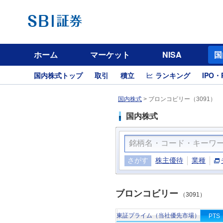
ホーム
マーケット
NISA
国
国内株式トップ
取引
積立
ランキング
IPO・
国内株式
>
ブロンコビリー（3091）
国内株式
さがす
株主優待
業種
ブロンコビリー
（3091）
東証プライム（当社優先市場）
PTS