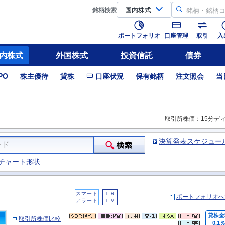
銘柄
検索
ポートフォリオ
口座管理
取引
入
内株式
外国株式
投資信託
債券
PO
株主優待
貸株
口座状況
保有銘柄
注文照会
当
取引所株価：15分デ
決算発表スケジュー
チャート形状
スマート
ＩＲ
ポートフォリオへ
アラート
ＴＶ
貸株金
取引所株価比較
0.1