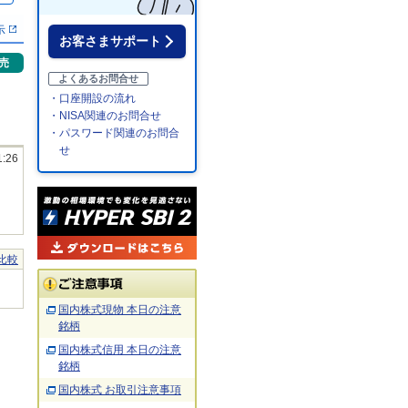
示
お客さまサポート
売
よくあるお問合せ
・口座開設の流れ
・NISA関連のお問合せ
・パスワード関連のお問合
せ
1:26
比較
国内株式現物 本日の注意
銘柄
国内株式信用 本日の注意
銘柄
国内株式 お取引注意事項