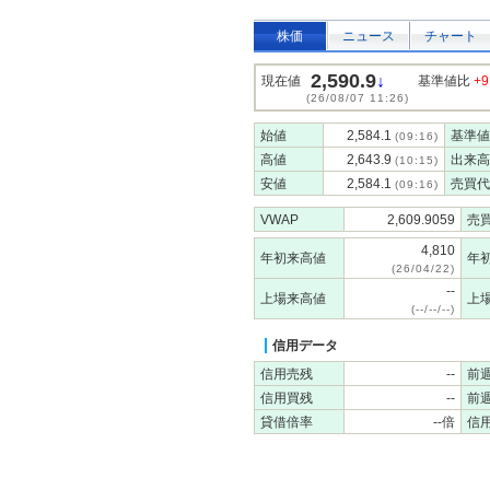
株価
ニュース
チャート
2,590.9
↓
現在値
基準値比
+9
(26/08/07 11:26)
始値
2,584.1
基準値
(09:16)
高値
2,643.9
出来高
(10:15)
安値
2,584.1
売買代
(09:16)
VWAP
2,609.9059
売
4,810
年初来高値
年
(26/04/22)
--
上場来高値
上
(--/--/--)
信用データ
信用売残
--
前
信用買残
--
前
貸借倍率
--倍
信用