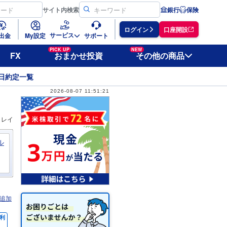
サイト
内検索
銀行
保険
ログイン
口座開設
サービス
出金
My設定
サポート
PICK UP
NEW
FX
おまかせ投資
その他の商品
日約定一覧
2026-08-07 11:51:21
ィレイ
ル
追加
利
％