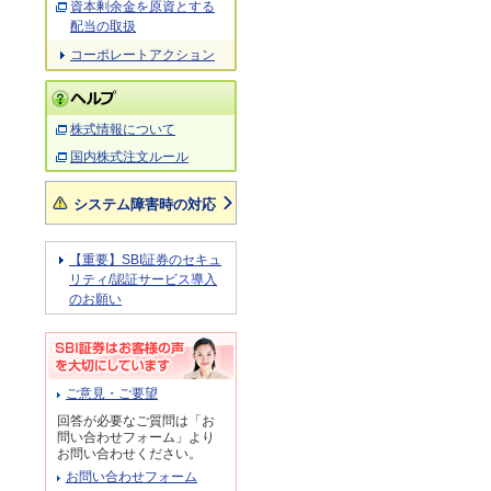
資本剰余金を原資とする
配当の取扱
コーポレートアクション
株式情報について
国内株式注文ルール
システム障害時の対応
【重要】SBI証券のセキュ
リティ/認証サービス導入
のお願い
ご意見・ご要望
回答が必要なご質問は「お
問い合わせフォーム」より
お問い合わせください。
お問い合わせフォーム