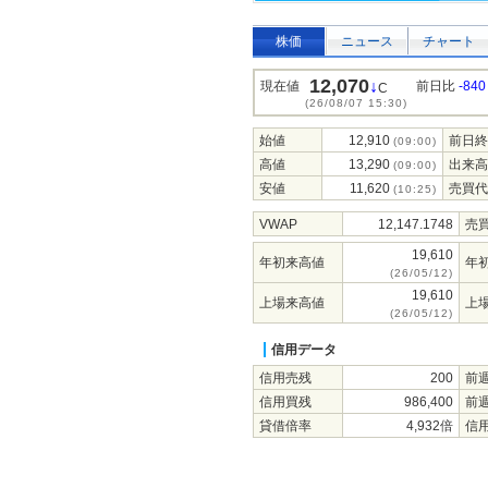
株価
ニュース
チャート
12,070
↓
現在値
前日比
-840
C
(26/08/07 15:30)
始値
12,910
前日終
(09:00)
高値
13,290
出来高
(09:00)
安値
11,620
売買代
(10:25)
VWAP
12,147.1748
売
19,610
年初来高値
年
(26/05/12)
19,610
上場来高値
上
(26/05/12)
信用データ
信用売残
200
前
信用買残
986,400
前
貸借倍率
4,932倍
信用