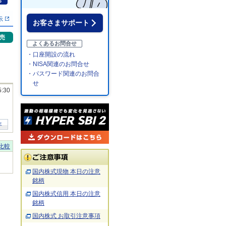
％
示
お客さまサポート
売
よくあるお問合せ
・口座開設の流れ
・NISA関連のお問合せ
・パスワード関連のお問合
せ
5:30
年
比較
国内株式現物 本日の注意
銘柄
国内株式信用 本日の注意
銘柄
国内株式 お取引注意事項