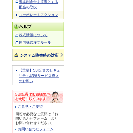
資本剰余金を原資とする
配当の取扱
コーポレートアクション
株式情報について
国内株式注文ルール
システム障害時の対応
【重要】SBI証券のセキュ
リティ/認証サービス導入
のお願い
ご意見・ご要望
回答が必要なご質問は「お
問い合わせフォーム」より
お問い合わせください。
お問い合わせフォーム