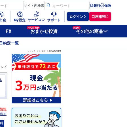
サイト
内検索
銀行
保険
ログイン
口座開設
サービス
出金
My設定
サポート
PICK UP
NEW
FX
おまかせ投資
その他の商品
日約定一覧
2026-08-09 18:45:09
ィレイ
ル
情報
追加
利