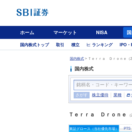
ホーム
マーケット
NISA
国
国内株式トップ
取引
積立
ランキング
IPO・
国内株式
>
Ｔｅｒｒａ Ｄｒｏｎｅ（2
国内株式
さがす
株主優待
業種
Ｔｅｒｒａ Ｄｒｏｎｅ
（
PTS
東証グロース（当社優先市場）