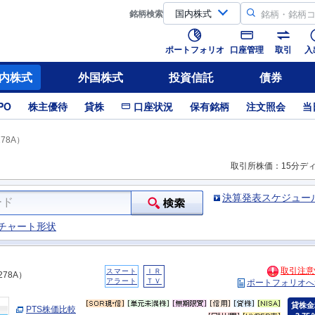
銘柄
検索
ポートフォリオ
口座管理
取引
入
内株式
外国株式
投資信託
債券
PO
株主優待
貸株
口座状況
保有銘柄
注文照会
当
78A）
取引所株価：15分デ
決算発表スケジュー
チャート形状
取引注意
スマート
ＩＲ
278A）
アラート
ＴＶ
ポートフォリオへ
貸株金
PTS株価比較