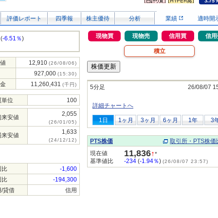
3.75
評価レポート
四季報
株主優待
分析
業績
適時開
現物買
現物売
信用買
信用
(
-6.51％
)
積立
値
12,910
(26/08/06)
927,000
(15:30)
金
11,260,431
(千円)
5分足
26/08/07 1
買単位
100
詳細チャートへ
2,055
初来安値
1日
1ヶ月
3ヶ月
6ヶ月
1年
3
(26/01/05)
1,633
場来安値
(24/12/12)
PTS株価
取引所・PTS株価
11,836
↑
現在値
*
基準値比
-234
(
-1.94％
)
(26/08/07 23:57)
週比
-1,600
週比
-194,300
/貸借
信用