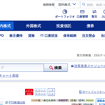
銘柄
検索
ポートフォリオ
口座管理
取引
入
内株式
外国株式
投資信託
債券
PO
株主優待
貸株
口座状況
保有銘柄
注文照会
当
取引所株価：15分デ
決算発表スケジュー
チャート形状
スマート
ＩＲ
ＪＰＸ
ポートフォリオへ
400
アラート
ＴＶ
貸株金
PTS株価比較
0.1