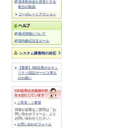
資本剰余金を原資とする
配当の取扱
コーポレートアクション
株式情報について
国内株式注文ルール
システム障害時の対応
【重要】SBI証券のセキュ
リティ/認証サービス導入
のお願い
ご意見・ご要望
回答が必要なご質問は「お
問い合わせフォーム」より
お問い合わせください。
お問い合わせフォーム