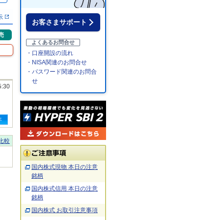
示
お客さまサポート
売
よくあるお問合せ
・口座開設の流れ
・NISA関連のお問合せ
・パスワード関連のお問合
せ
5:30
年
比較
国内株式現物 本日の注意
銘柄
国内株式信用 本日の注意
銘柄
国内株式 お取引注意事項