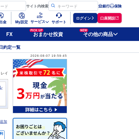
サイト
内検索
銀行
保険
ログイン
口座開設
サービス
出金
My設定
サポート
PICK UP
NEW
FX
おまかせ投資
その他の商品
日約定一覧
2026-08-07 19:59:45
ィレイ
ル
追加
利
％