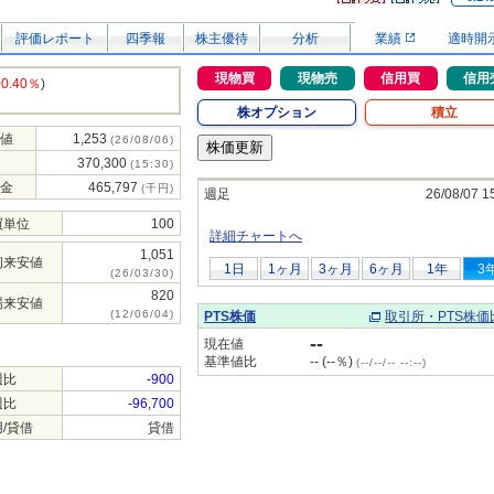
評価レポート
四季報
株主優待
分析
業績
適時開
現物買
現物売
信用買
信用
+0.40％
)
株オプション
積立
値
1,253
(26/08/06)
370,300
(15:30)
金
465,797
(千円)
週足
26/08/07 1
買単位
100
詳細チャートへ
1,051
初来安値
1日
1ヶ月
3ヶ月
6ヶ月
1年
3
(26/03/30)
820
場来安値
(12/06/04)
PTS株価
取引所・PTS株価
--
現在値
基準値比
-- (--％)
(--/--/-- --:--)
週比
-900
週比
-96,700
/貸借
貸借