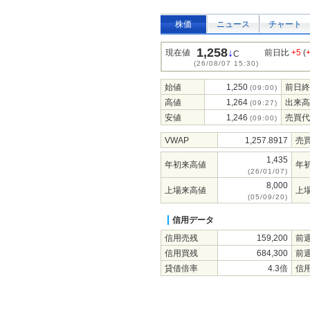
株価
ニュース
チャート
1,258
↓
現在値
前日比
+5
(
C
(26/08/07 15:30)
始値
1,250
前日終
(09:00)
高値
1,264
出来高
(09:27)
安値
1,246
売買代
(09:00)
VWAP
1,257.8917
売
1,435
年初来高値
年
(26/01/07)
8,000
上場来高値
上
(05/09/20)
信用データ
信用売残
159,200
前
信用買残
684,300
前
貸借倍率
4.3倍
信用