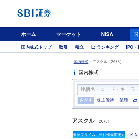
ホーム
マーケット
NISA
国
国内株式トップ
取引
積立
ランキング
IPO・
国内株式
>
アスクル（2678）
国内株式
さがす
株主優待
業種
アスクル
（2678）
PTS
東証プライム（当社優先市場）