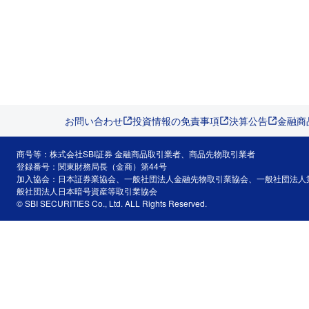
お問い合わせ
投資情報の免責事項
決算公告
金融商
商号等：株式会社SBI証券 金融商品取引業者、商品先物取引業者
登録番号：関東財務局長（金商）第44号
加入協会：日本証券業協会、一般社団法人金融先物取引業協会、一般社団法人
般社団法人日本暗号資産等取引業協会
© SBI SECURITIES Co., Ltd. ALL Rights Reserved.