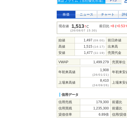
PTS
東証プライム（当社優先市場）
株価
ニュース
チャート
評
1,513
↑
現在値
前日比
+8
(
+0.53
C
(26/08/07 15:30)
始値
1,497
前日終値
(09:00)
高値
1,515
出来高
(14:17)
安値
1,477
売買代金
(11:19)
VWAP
1,499.279
売買単位
1,908
年初来高値
年初来安
(26/01/21)
8,410
上場来高値
上場来安
(24/09/26)
信用データ
信用売残
179,300
前週比
信用買残
1,235,300
前週比
貸借倍率
6.89倍
信用/貸借