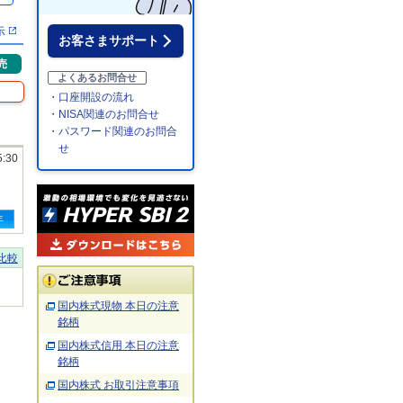
示
お客さまサポート
売
よくあるお問合せ
・口座開設の流れ
・NISA関連のお問合せ
・パスワード関連のお問合
せ
5:30
年
比較
国内株式現物 本日の注意
銘柄
国内株式信用 本日の注意
銘柄
国内株式 お取引注意事項