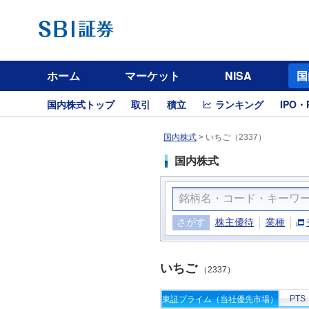
ホーム
マーケット
NISA
国
国内株式トップ
取引
積立
ランキング
IPO・
国内株式
>
いちご（2337）
国内株式
さがす
株主優待
業種
いちご
（2337）
PTS
東証プライム（当社優先市場）