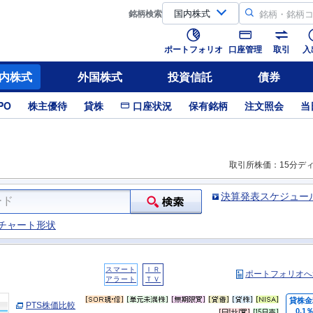
銘柄
検索
ポートフォリオ
口座管理
取引
入
内株式
外国株式
投資信託
債券
PO
株主優待
貸株
口座状況
保有銘柄
注文照会
当
取引所株価：15分デ
決算発表スケジュー
チャート形状
スマート
ＩＲ
ポートフォリオへ
アラート
ＴＶ
貸株金
PTS株価比較
0.1