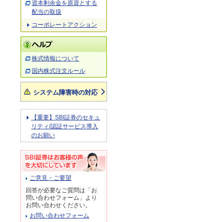
資本剰余金を原資とする
配当の取扱
コーポレートアクション
株式情報について
国内株式注文ルール
システム障害時の対応
【重要】SBI証券のセキュ
リティ/認証サービス導入
のお願い
ご意見・ご要望
回答が必要なご質問は「お
問い合わせフォーム」より
お問い合わせください。
お問い合わせフォーム