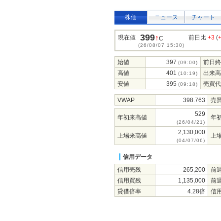
株価
ニュース
チャート
399
↑
現在値
前日比
+3
(
C
(26/08/07 15:30)
始値
397
前日終
(09:00)
高値
401
出来高
(10:19)
安値
395
売買代
(09:18)
VWAP
398.763
売
529
年初来高値
年
(26/04/21)
2,130,000
上場来高値
上
(04/07/06)
信用データ
信用売残
265,200
前
信用買残
1,135,000
前
貸借倍率
4.28倍
信用