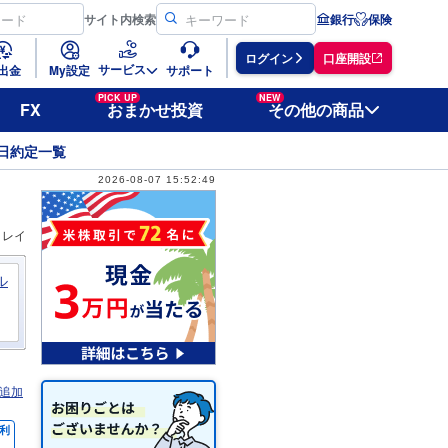
サイト
内検索
銀行
保険
ログイン
口座開設
サービス
出金
My設定
サポート
PICK UP
NEW
FX
おまかせ投資
その他の商品
日約定一覧
2026-08-07 15:52:49
ィレイ
ル
追加
利
％