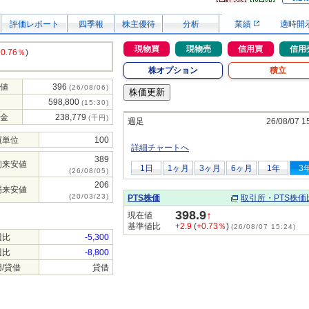
評価レポート
四季報
株主優待
分析
業績
適時開
現物買
現物売
信用買
信用
+0.76％
)
株オプション
積立
値
396
(26/08/06)
598,800
(15:30)
金
238,779
(千円)
週足
26/08/07 1
買単位
100
詳細チャートへ
389
初来安値
1日
1ヶ月
3ヶ月
6ヶ月
1年
3
(26/08/05)
206
場来安値
(20/03/23)
PTS株価
取引所・PTS株価
398.9
↑
現在値
基準値比
+2.9
(
+0.73％
)
(26/08/07 15:24)
週比
-5,300
週比
-8,800
/貸借
貸借