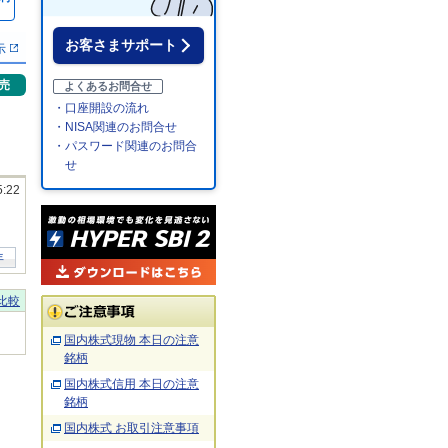
％
お客さまサポート
示
売
よくあるお問合せ
・口座開設の流れ
・NISA関連のお問合せ
・パスワード関連のお問合
せ
5:22
年
比較
国内株式現物 本日の注意
銘柄
国内株式信用 本日の注意
銘柄
国内株式 お取引注意事項