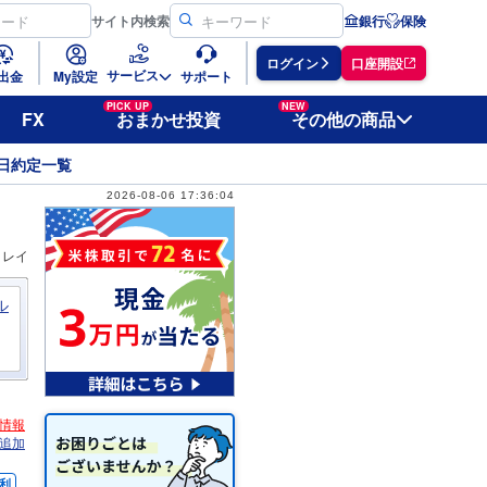
サイト
内検索
銀行
保険
ログイン
口座開設
サービス
出金
My設定
サポート
PICK UP
NEW
FX
おまかせ投資
その他の商品
日約定一覧
2026-08-06 17:36:04
ィレイ
ル
情報
追加
利