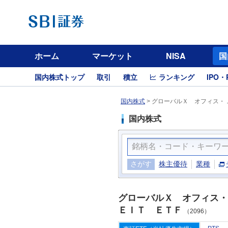
ホーム
マーケット
NISA
国
国内株式トップ
取引
積立
ランキング
IPO・
国内株式
>
グローバルＸ オフィス・Ｊ
国内株式
さがす
株主優待
業種
グローバルＸ オフィス・
ＥＩＴ ＥＴＦ
（2096）