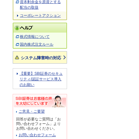
資本剰余金を原資とする
配当の取扱
コーポレートアクション
株式情報について
国内株式注文ルール
システム障害時の対応
【重要】SBI証券のセキュ
リティ/認証サービス導入
のお願い
ご意見・ご要望
回答が必要なご質問は「お
問い合わせフォーム」より
お問い合わせください。
お問い合わせフォーム