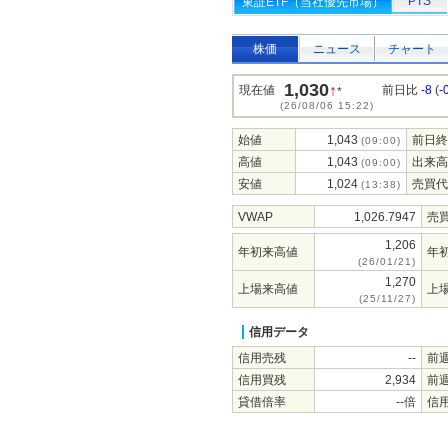
PTS
東証ETF（当社優先市場）
株価
ニュース
チャート
1,030
↑
現在値
前日比
-8
(
-
*
(26/08/06 15:22)
始値
1,043
前日終
(09:00)
高値
1,043
出来高
(09:00)
安値
1,024
売買代
(13:38)
VWAP
1,026.7947
売
1,206
年初来高値
年
(26/01/21)
1,270
上場来高値
上
(25/11/27)
信用データ
信用売残
--
前
信用買残
2,934
前
貸借倍率
--倍
信用