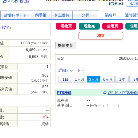
PTS株価比較
0.1
評価レポート
四季報
株主優待
分析
業績
適時開
現物買
現物売
信用買
信用
0.77％
)
積立
値
1,038
(26/08/05)
6,489
(15:22)
金
6,663
(千円)
日足
26/08/06 1
買単位
1
詳細チャートへ
963
初来安値
1日
1ヶ月
3ヶ月
6ヶ月
1年
3
(26/06/04)
826
場来安値
(24/08/05)
PTS株価
取引所・PTS株価
--
現在値
基準値比
-- (--％)
(--/--/-- --:--)
週比
--
週比
+104
/貸借
貸借