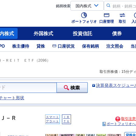
銘柄
検索
ポートフォリオ
口座管理
取引
入
内株式
外国株式
投資信託
債券
PO
株主優待
貸株
口座状況
保有銘柄
注文照会
当
－ＲＥＩＴ ＥＴＦ（2096）
取引所株価：15分デ
決算発表スケジュー
チャート形状
Ｊ－Ｒ
スマート
ＩＲ
取引注意
アラート
ＴＶ
ポートフォリオへ
貸株金