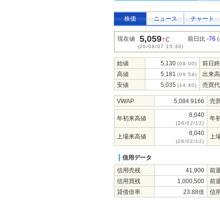
株価
ニュース
チャート
5,059
↑
現在値
前日比
-76
(
C
(26/08/07 15:30)
始値
5,130
前日終
(09:00)
高値
5,181
出来高
(09:54)
安値
5,035
売買代
(14:40)
VWAP
5,084.9166
売
8,040
年初来高値
年
(26/02/12)
8,040
上場来高値
上
(26/02/12)
信用データ
信用売残
41,900
前
信用買残
1,000,500
前
貸借倍率
23.88倍
信用