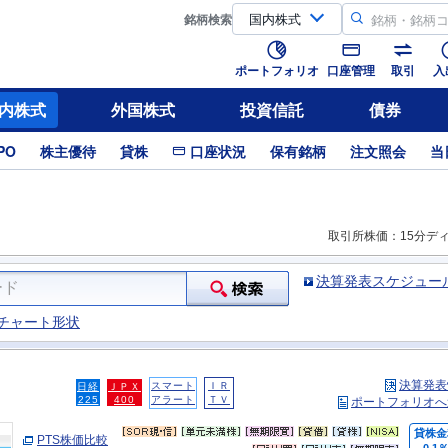
銘柄
検索
ポートフォリオ
口座管理
取引
入
内株式
外国株式
投資信託
債券
PO
株主優待
貸株
口座状況
保有銘柄
注文照会
当
取引所株価：15分デ
決算発表スケジュー
チャート形状
決算発表
スマート
ＩＲ
日経
ＪＰＸ
225
400
アラート
ＴＶ
ポートフォリオへ
貸株金
PTS株価比較