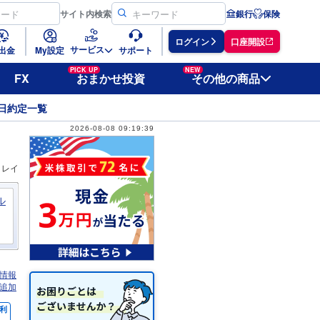
サイト
内検索
銀行
保険
ログイン
口座開設
サービス
出金
My設定
サポート
PICK UP
NEW
FX
おまかせ投資
その他の商品
日約定一覧
2026-08-08 09:19:39
ィレイ
ル
情報
追加
利