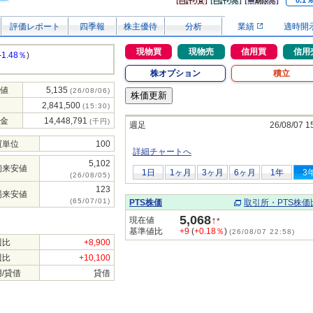
0.1
評価レポート
四季報
株主優待
分析
業績
適時開
現物買
現物売
信用買
信用
-1.48％
)
株オプション
積立
値
5,135
(26/08/06)
2,841,500
(15:30)
金
14,448,791
(千円)
週足
26/08/07 1
買単位
100
詳細チャートへ
5,102
初来安値
1日
1ヶ月
3ヶ月
6ヶ月
1年
3
(26/08/05)
123
場来安値
(65/07/01)
PTS株価
取引所・PTS株価
5,068
↑
現在値
*
基準値比
+9
(
+0.18％
)
(26/08/07 22:58)
週比
+8,900
週比
+10,100
/貸借
貸借