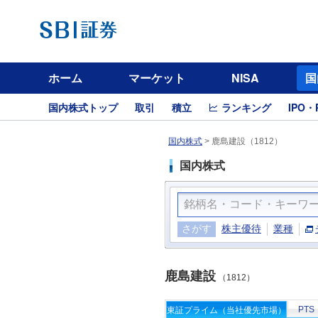
ホーム
マーケット
NISA
国
国内株式トップ
取引
積立
ランキング
IPO・
国内株式
>
鹿島建設（1812）
国内株式
さがす
株主優待
業種
鹿島建設
（1812）
PTS
東証プライム（当社優先市場）