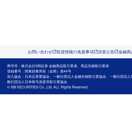
お問い合わせ
投資情報の免責事項
決算公告
金融商
商号等：株式会社SBI証券 金融商品取引業者、商品先物取引業者
登録番号：関東財務局長（金商）第44号
加入協会：日本証券業協会、一般社団法人金融先物取引業協会、一般社団法人
般社団法人日本暗号資産等取引業協会
© SBI SECURITIES Co., Ltd. ALL Rights Reserved.