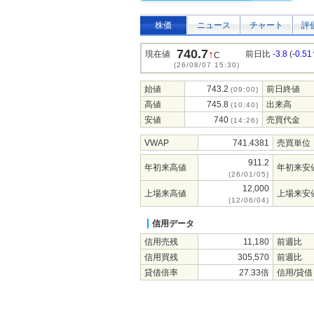
株価
ニュース
チャート
評
740.7
↑
現在値
前日比
-3.8
(
-0.5
C
(26/08/07 15:30)
始値
743.2
前日終値
(09:00)
高値
745.8
出来高
(10:40)
安値
740
売買代金
(14:26)
VWAP
741.4381
売買単位
911.2
年初来高値
年初来安
(26/01/05)
12,000
上場来高値
上場来安
(12/06/04)
信用データ
信用売残
11,180
前週比
信用買残
305,570
前週比
貸借倍率
27.33倍
信用/貸借