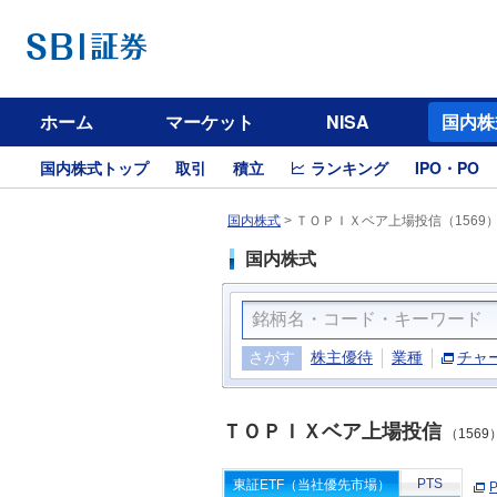
ホーム
マーケット
NISA
国内株
国内株式トップ
取引
積立
ランキング
IPO・PO
国内株式
>
ＴＯＰＩＸベア上場投信（1569
国内株式
さがす
株主優待
業種
チャ
ＴＯＰＩＸベア上場投信
（1569
PTS
東証ETF（当社優先市場）