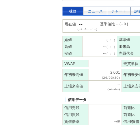
株価
ニュース
チャート
評
--
現在値
基準値比 -- (--％)
(--/--/-- --:--)
始値
--
基準値
(--:--)
高値
--
出来高
(--:--)
安値
--
売買代金
(--:--)
VWAP
--
売買単位
2,001
年初来高値
年初来安
(26/03/30)
--
上場来高値
上場来安
(--/--/--)
信用データ
信用売残
--
前週比
信用買残
--
前週比
貸借倍率
--倍
信用/貸借