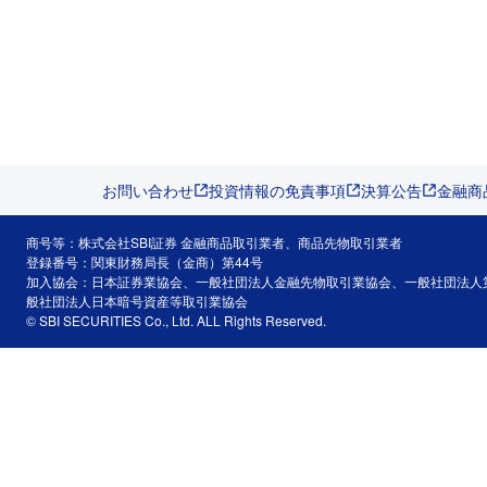
お問い合わせ
投資情報の免責事項
決算公告
金融商
商号等：株式会社SBI証券 金融商品取引業者、商品先物取引業者
登録番号：関東財務局長（金商）第44号
加入協会：日本証券業協会、一般社団法人金融先物取引業協会、一般社団法人
般社団法人日本暗号資産等取引業協会
© SBI SECURITIES Co., Ltd. ALL Rights Reserved.