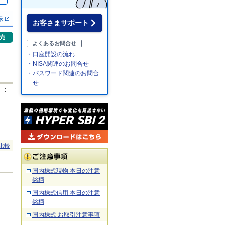
％
示
お客さまサポート
売
よくあるお問合せ
・口座開設の流れ
・NISA関連のお問合せ
・パスワード関連のお問合
せ
 --:--
比較
国内株式現物 本日の注意
銘柄
国内株式信用 本日の注意
銘柄
国内株式 お取引注意事項