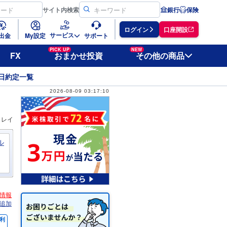
サイト
内検索
銀行
保険
ログイン
口座開設
サービス
出金
My設定
サポート
PICK UP
NEW
FX
おまかせ投資
その他の商品
日約定一覧
2026-08-09 03:17:10
ィレイ
ル
情報
追加
利