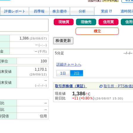
0.1
評価レポート
四季報
株主優待
分析
業績
適時開
現物買
現物売
信用買
信用
積立
1,386
(26/08/07)
--
(--:--)
金
--
(千円)
5分足
--/--/--
買単位
100
詳細チャートへ
1,170.1
初来安値
1日
2日
(26/06/12)
--
場来安値
(--/--/--)
取引所株価（東証）
取引所・PTS株価
1,386
↑
現在値
C
前日比
+11
(
+0.80％
)
(26/08/07 15:30)
週比
--
週比
--
/貸借
信用