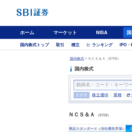
ホーム
マーケット
NISA
国
国内株式トップ
取引
積立
ランキング
IPO・
国内株式
>
ＮＣＳ＆Ａ（9709）
国内株式
さがす
株主優待
業種
ＮＣＳ＆Ａ
（9709）
東証スタンダード（当社優先市場）