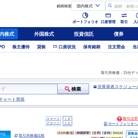
銘柄
検索
ポートフォリオ
口座管理
取引
入
内株式
外国株式
投資信託
債券
PO
株主優待
貸株
口座状況
保有銘柄
注文照会
当
取引所株価：15分デ
決算発表スケジュー
チャート形状
取引注意
スマート
ＩＲ
アラート
ＴＶ
ポートフォリオへ
貸株金
PTS
取引所株価比較