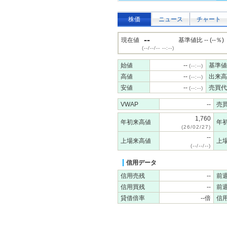
株価
ニュース
チャート
--
現在値
基準値比 -- (--％)
(--/--/-- --:--)
始値
--
基準値
(--:--)
高値
--
出来高
(--:--)
安値
--
売買代
(--:--)
VWAP
--
売
1,760
年初来高値
年
(26/02/27)
--
上場来高値
上
(--/--/--)
信用データ
信用売残
--
前
信用買残
--
前
貸借倍率
--倍
信用