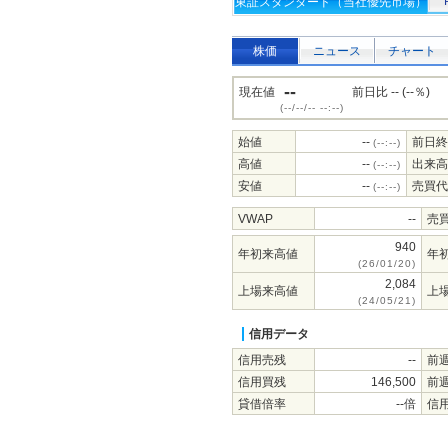
東証スタンダード（当社優先市場）
株価
ニュース
チャート
--
現在値
前日比 -- (--％)
(--/--/-- --:--)
始値
--
前日終
(--:--)
高値
--
出来高
(--:--)
安値
--
売買代
(--:--)
VWAP
--
売
940
年初来高値
年
(26/01/20)
2,084
上場来高値
上
(24/05/21)
信用データ
信用売残
--
前
信用買残
146,500
前
貸借倍率
--倍
信用