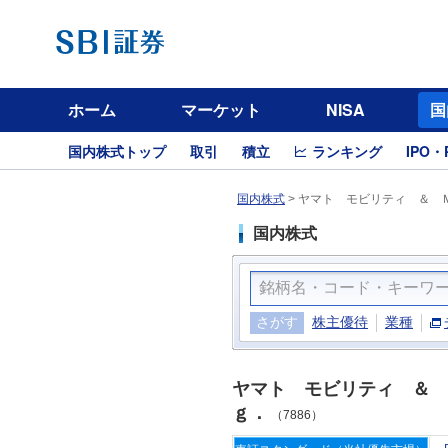
ホーム
マーケット
NISA
国
国内株式トップ
取引
積立
ランキング
IPO・
国内株式
>
ヤマト モビリティ ＆ Ｍ
国内株式
さがす
株主優待
業種
ヤマト モビリティ ＆ 
ｇ．
（7886）