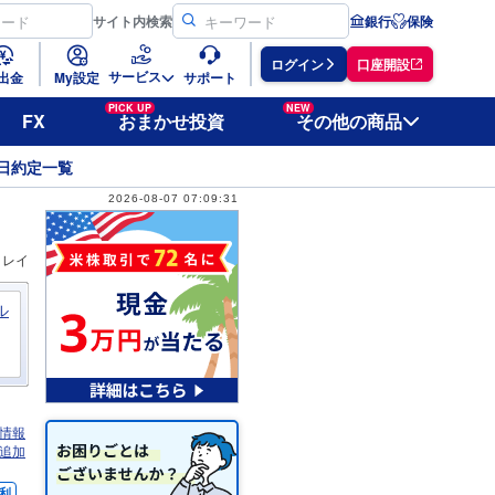
サイト
内検索
銀行
保険
ログイン
口座開設
サービス
出金
My設定
サポート
PICK UP
NEW
FX
おまかせ投資
その他の商品
日約定一覧
2026-08-07 07:09:31
ィレイ
ル
情報
追加
利