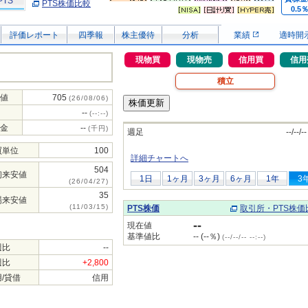
PTS
PTS株価比較
0.5
評価レポート
四季報
株主優待
分析
業績
適時開
現物買
現物売
信用買
信用
積立
値
705
(26/08/06)
--
(--:--)
金
--
(千円)
週足
--/--/--
買単位
100
詳細チャートへ
504
初来安値
1日
1ヶ月
3ヶ月
6ヶ月
1年
3
(26/04/27)
35
場来安値
(11/03/15)
PTS株価
取引所・PTS株価
--
現在値
基準値比
-- (--％)
(--/--/-- --:--)
週比
--
週比
+2,800
/貸借
信用