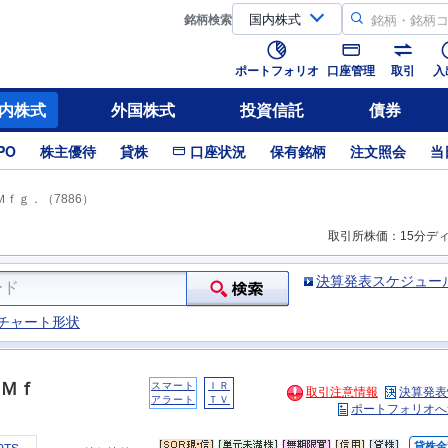
銘柄
検索
ポートフォリオ
口座管理
取引
入
内株式
外国株式
投資信託
債券
PO
株主優待
貸株
口座状況
保有銘柄
注文照会
当
ｆｇ．（7886）
取引所株価：15分デ
決算発表スケジュー
チャート形状
Ｍｆ
スマート
ＩＲ
取引注意情報
決算発表
アラート
ＴＶ
ポートフォリオへ
貸株金