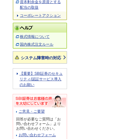
資本剰余金を原資とする
配当の取扱
コーポレートアクション
株式情報について
国内株式注文ルール
システム障害時の対応
【重要】SBI証券のセキュ
リティ/認証サービス導入
のお願い
ご意見・ご要望
回答が必要なご質問は「お
問い合わせフォーム」より
お問い合わせください。
お問い合わせフォーム