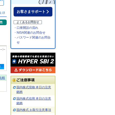
％
お客さまサポート
示
売
よくあるお問合せ
・口座開設の流れ
・NISA関連のお問合せ
・パスワード関連のお問合
せ
 --:--
年
比較
国内株式現物 本日の注意
銘柄
国内株式信用 本日の注意
銘柄
国内株式 お取引注意事項