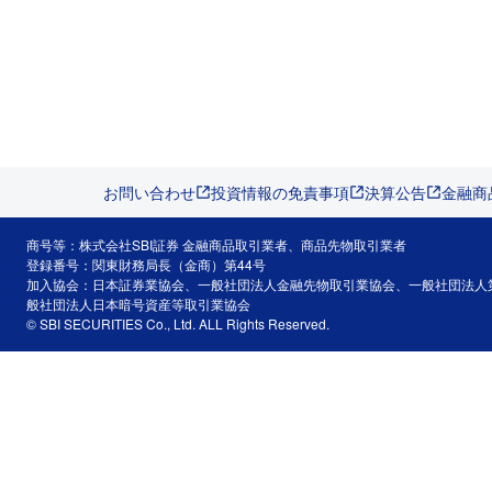
お問い合わせ
投資情報の免責事項
決算公告
金融商
商号等：株式会社SBI証券 金融商品取引業者、商品先物取引業者
登録番号：関東財務局長（金商）第44号
加入協会：日本証券業協会、一般社団法人金融先物取引業協会、一般社団法人
般社団法人日本暗号資産等取引業協会
© SBI SECURITIES Co., Ltd. ALL Rights Reserved.