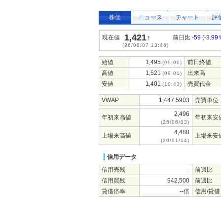
株価
ニュース
チャート
評
1,421
↑
現在値
前日比
-59
(
-3.99
(26/08/07 13:46)
始値
1,495
前日終値
(09:00)
高値
1,521
出来高
(09:01)
安値
1,401
売買代金
(10:43)
VWAP
1,447.5903
売買単位
2,496
年初来高値
年初来安
(26/06/03)
4,480
上場来高値
上場来安
(20/01/14)
信用データ
信用売残
--
前週比
信用買残
942,500
前週比
貸借倍率
--倍
信用/貸借