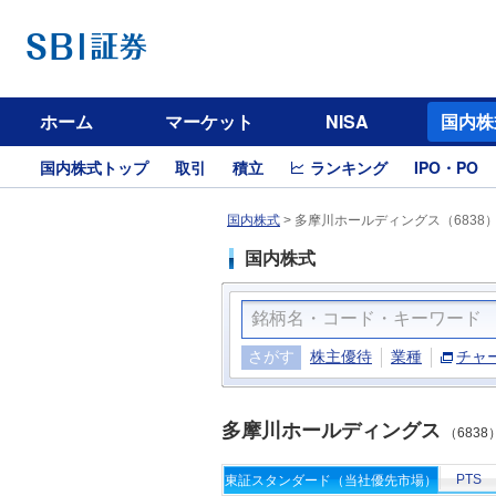
ホーム
マーケット
NISA
国内株
国内株式トップ
取引
積立
ランキング
IPO・PO
国内株式
>
多摩川ホールディングス（6838
国内株式
さがす
株主優待
業種
チャ
多摩川ホールディングス
（6838
PTS
東証スタンダード（当社優先市場）