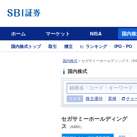
ホーム
マーケット
NISA
国内株
国内株式トップ
取引
積立
ランキング
IPO・PO
国内株式
>
セガサミーホールディングス（64
国内株式
さがす
株主優待
業種
チャ
セガサミーホールディング
ス
（6460）