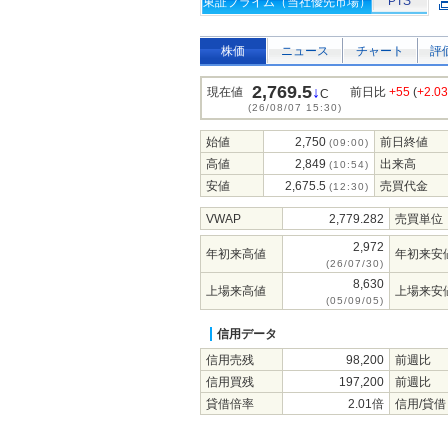
PTS
東証プライム（当社優先市場）
株価
ニュース
チャート
評
2,769.5
↓
現在値
前日比
+55
(
+2.0
C
(26/08/07 15:30)
始値
2,750
前日終値
(09:00)
高値
2,849
出来高
(10:54)
安値
2,675.5
売買代金
(12:30)
VWAP
2,779.282
売買単位
2,972
年初来高値
年初来安
(26/07/30)
8,630
上場来高値
上場来安
(05/09/05)
信用データ
信用売残
98,200
前週比
信用買残
197,200
前週比
貸借倍率
2.01倍
信用/貸借