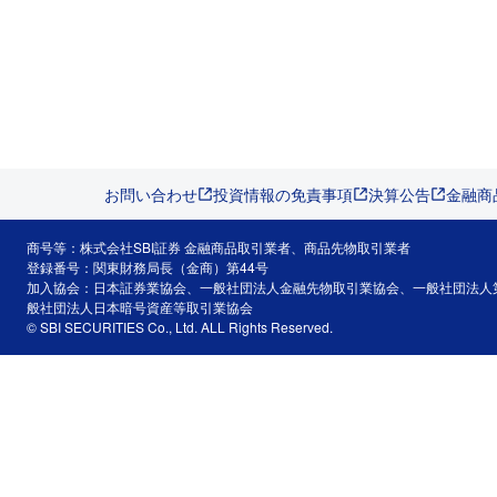
お問い合わせ
投資情報の免責事項
決算公告
金融商
商号等：株式会社SBI証券 金融商品取引業者、商品先物取引業者
登録番号：関東財務局長（金商）第44号
加入協会：日本証券業協会、一般社団法人金融先物取引業協会、一般社団法人
般社団法人日本暗号資産等取引業協会
© SBI SECURITIES Co., Ltd. ALL Rights Reserved.