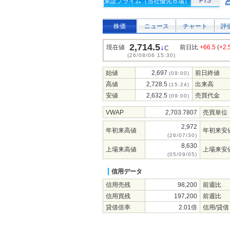
PTS
東証プライム（当社優先市場）
株価
ニュース
チャート
評
2,714.5
↓
現在値
前日比
+66.5
(
+2
C
(26/08/06 15:30)
始値
2,697
前日終値
(09:00)
高値
2,728.5
出来高
(15:24)
安値
2,632.5
売買代金
(09:00)
VWAP
2,703.7807
売買単位
2,972
年初来高値
年初来安
(26/07/30)
8,630
上場来高値
上場来安
(05/09/05)
信用データ
信用売残
98,200
前週比
信用買残
197,200
前週比
貸借倍率
2.01倍
信用/貸借