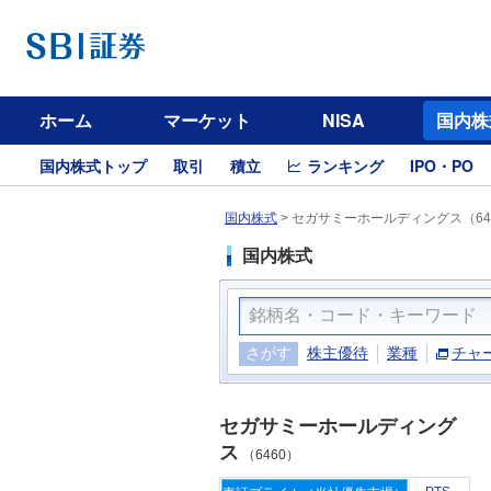
ホーム
マーケット
NISA
国内株
国内株式トップ
取引
積立
ランキング
IPO・PO
国内株式
>
セガサミーホールディングス（64
国内株式
さがす
株主優待
業種
チャ
セガサミーホールディング
ス
（6460）