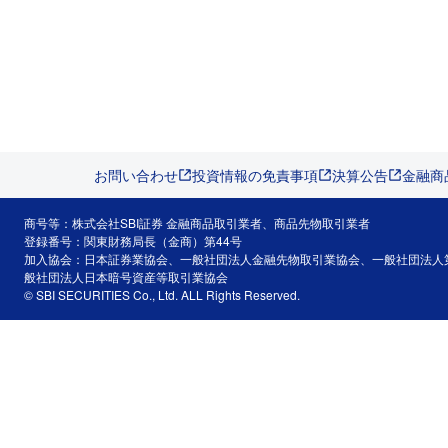
お問い合わせ
投資情報の免責事項
決算公告
金融商
商号等：株式会社SBI証券 金融商品取引業者、商品先物取引業者
登録番号：関東財務局長（金商）第44号
加入協会：日本証券業協会、一般社団法人金融先物取引業協会、一般社団法人
般社団法人日本暗号資産等取引業協会
© SBI SECURITIES Co., Ltd. ALL Rights Reserved.