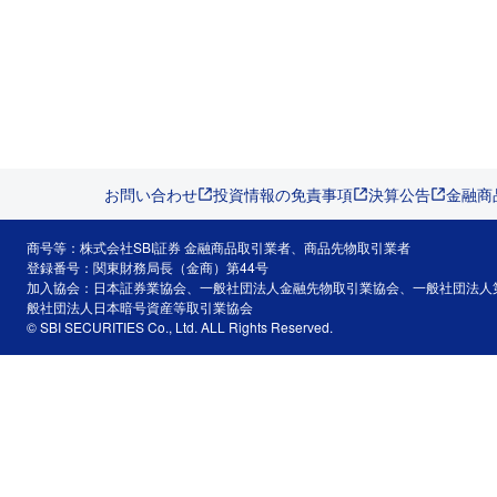
お問い合わせ
投資情報の免責事項
決算公告
金融商
商号等：株式会社SBI証券 金融商品取引業者、商品先物取引業者
登録番号：関東財務局長（金商）第44号
加入協会：日本証券業協会、一般社団法人金融先物取引業協会、一般社団法人
般社団法人日本暗号資産等取引業協会
© SBI SECURITIES Co., Ltd. ALL Rights Reserved.