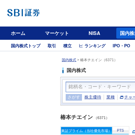
ホーム
マーケット
NISA
国内株
国内株式トップ
取引
積立
ランキング
IPO・PO
国内株式
>
椿本チエイン（6371）
国内株式
さがす
株主優待
業種
チャ
椿本チエイン
（6371）
PTS
東証プライム（当社優先市場）