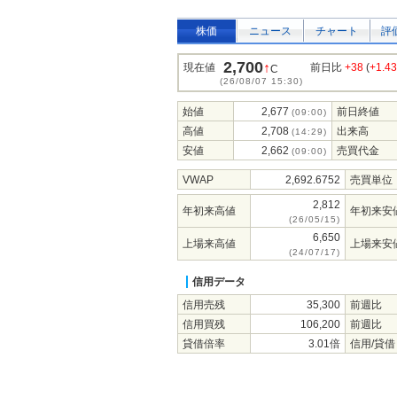
株価
ニュース
チャート
評
2,700
↑
現在値
前日比
+38
(
+1.4
C
(26/08/07 15:30)
始値
2,677
前日終値
(09:00)
高値
2,708
出来高
(14:29)
安値
2,662
売買代金
(09:00)
VWAP
2,692.6752
売買単位
2,812
年初来高値
年初来安
(26/05/15)
6,650
上場来高値
上場来安
(24/07/17)
信用データ
信用売残
35,300
前週比
信用買残
106,200
前週比
貸借倍率
3.01倍
信用/貸借