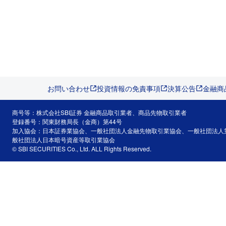
お問い合わせ
投資情報の免責事項
決算公告
金融商
商号等：株式会社SBI証券 金融商品取引業者、商品先物取引業者
登録番号：関東財務局長（金商）第44号
加入協会：日本証券業協会、一般社団法人金融先物取引業協会、一般社団法人
般社団法人日本暗号資産等取引業協会
© SBI SECURITIES Co., Ltd. ALL Rights Reserved.