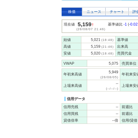
株価
ニュース
チャート
評
5,159
↑
現在値
基準値比
-1
(
-0.0
(26/08/07 21:46)
始値
5,021
基準値
(18:48)
高値
5,159
出来高
(21:46)
安値
5,020
売買代金
(18:48)
VWAP
5,075
売買単位
5,949
年初来高値
年初来安
(26/08/05)
--
上場来高値
上場来安
(--/--/--)
信用データ
信用売残
--
前週比
信用買残
--
前週比
貸借倍率
--倍
信用/貸借