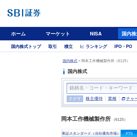
ホーム
マーケット
NISA
国内株
国内株式トップ
取引
積立
ランキング
IPO・PO
国内株式
>
岡本工作機械製作所（6125）
国内株式
さがす
株主優待
業種
チャ
岡本工作機械製作所
（6125）
東証スタンダード（当社優先市場）
PTS