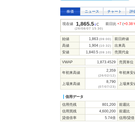
株価
ニュース
チャート
評
1,865.5
↓
現在値
前日比
+7
(
+0.38
C
(26/08/07 15:30)
始値
1,863
前日終値
(09:00)
高値
1,904
出来高
(10:32)
安値
1,840.5
売買代金
(09:10)
VWAP
1,873.4529
売買単位
2,359
年初来高値
年初来安
(26/02/12)
8,790
上場来高値
上場来安
(07/07/23)
信用データ
信用売残
801,200
前週比
信用買残
4,600,200
前週比
貸借倍率
5.74倍
信用/貸借