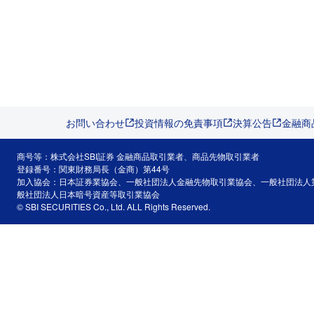
お問い合わせ
投資情報の免責事項
決算公告
金融商
商号等：株式会社SBI証券 金融商品取引業者、商品先物取引業者
登録番号：関東財務局長（金商）第44号
加入協会：日本証券業協会、一般社団法人金融先物取引業協会、一般社団法人
般社団法人日本暗号資産等取引業協会
© SBI SECURITIES Co., Ltd. ALL Rights Reserved.