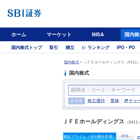
ホーム
マーケット
NISA
国内株
国内株式トップ
取引
積立
ランキング
IPO・PO
国内株式
>
ＪＦＥホールディングス（5411
国内株式
さがす
株主優待
業種
チャ
ＪＦＥホールディングス
（5411
PTS
東証プライム（当社優先市場）