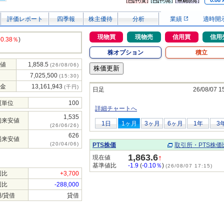
0.08
評価レポート
四季報
株主優待
分析
業績
適時開
現物買
現物売
信用買
信用
+0.38％
)
株オプション
積立
値
1,858.5
(26/08/06)
7,025,500
(15:30)
金
13,161,943
(千円)
日足
26/08/07 1
買単位
100
詳細チャートへ
1,535
初来安値
1日
1ヶ月
3ヶ月
6ヶ月
1年
3
(26/06/26)
626
場来安値
(20/04/06)
PTS株価
取引所・PTS株価
1,863.6
↑
現在値
基準値比
-1.9
(
-0.10％
)
(26/08/07 17:15)
週比
+3,700
週比
-288,000
/貸借
貸借