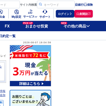
サイト
内検索
銀行
保険
ログイン
口座開設
サービス
出金
My設定
サポート
PICK UP
NEW
FX
おまかせ投資
その他の商品
日約定一覧
2026-08-07 19:04:58
ィレイ
ル
情報
追加
利