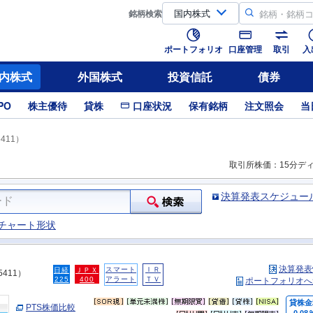
銘柄
検索
ポートフォリオ
口座管理
取引
入
内株式
外国株式
投資信託
債券
PO
株主優待
貸株
口座状況
保有銘柄
注文照会
当
411）
取引所株価：15分デ
決算発表スケジュー
チャート形状
決算発表
スマート
ＩＲ
日経
ＪＰＸ
5411）
225
400
アラート
ＴＶ
ポートフォリオへ
貸株金
PTS株価比較