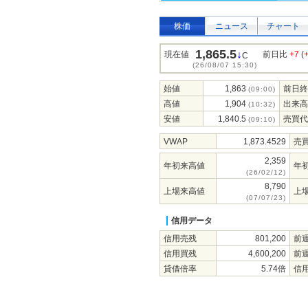
株価
ニュース
チャート
1,865.5
↓
現在値
前日比
+7
(
C
(26/08/07 15:30)
始値
1,863
前日終
(09:00)
高値
1,904
出来高
(10:32)
安値
1,840.5
売買代
(09:10)
VWAP
1,873.4529
売
2,359
年初来高値
年
(26/02/12)
8,790
上場来高値
上
(07/07/23)
信用データ
信用売残
801,200
前
信用買残
4,600,200
前
貸借倍率
5.74倍
信用