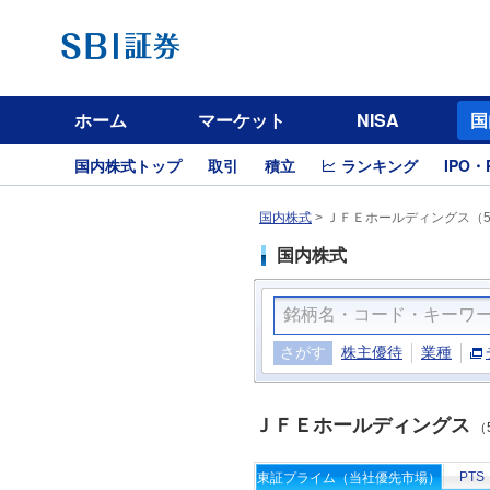
ホーム
マーケット
NISA
国
国内株式トップ
取引
積立
ランキング
IPO・
国内株式
>
ＪＦＥホールディングス（5
国内株式
さがす
株主優待
業種
ＪＦＥホールディングス
（
PTS
東証プライム（当社優先市場）