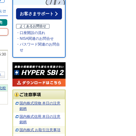
％
示
お客さまサポート
売
よくあるお問合せ
・口座開設の流れ
・NISA関連のお問合せ
・パスワード関連のお問合
せ
5:30
年
比較
国内株式現物 本日の注意
銘柄
国内株式信用 本日の注意
銘柄
国内株式 お取引注意事項