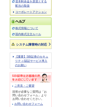
資本剰余金を原資とする
配当の取扱
コーポレートアクション
株式情報について
国内株式注文ルール
システム障害時の対応
【重要】SBI証券のセキュ
リティ/認証サービス導入
のお願い
ご意見・ご要望
回答が必要なご質問は「お
問い合わせフォーム」より
お問い合わせください。
お問い合わせフォーム