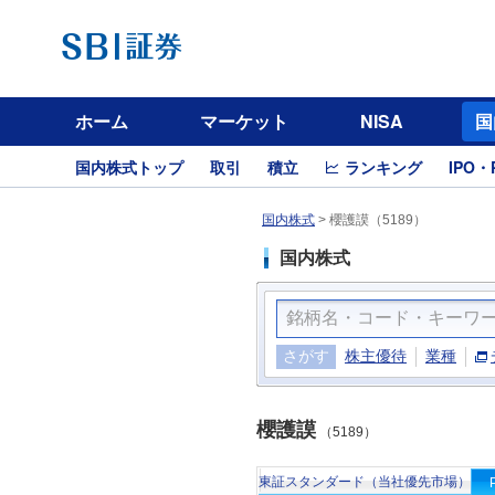
ホーム
マーケット
NISA
国
国内株式トップ
取引
積立
ランキング
IPO・
国内株式
>
櫻護謨（5189）
国内株式
さがす
株主優待
業種
櫻護謨
（5189）
東証スタンダード（当社優先市場）