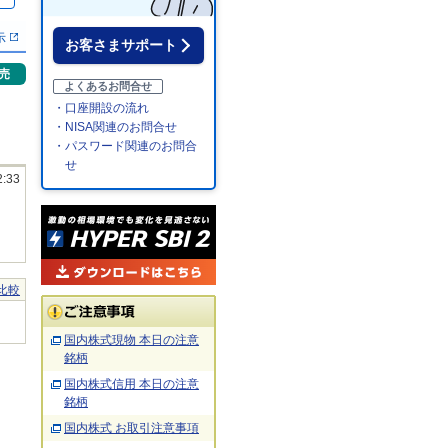
％
示
お客さまサポート
売
よくあるお問合せ
・口座開設の流れ
・NISA関連のお問合せ
・パスワード関連のお問合
せ
2:33
比較
国内株式現物 本日の注意
銘柄
国内株式信用 本日の注意
銘柄
国内株式 お取引注意事項