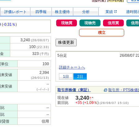
0.3
評価レポート
四季報
株主優待
分析
業績
適時開
現物買
現物売
信用買
信用
0
(
-0.31％
)
積立
3,240
(26/08/07)
100
(22:33)
金
323
(千円)
5分足
26/08/07 2
買単位
100
詳細チャートへ
2,394
初来安値
1日
2日
(26/01/13)
--
場来安値
(--/--/--)
取引所株価（東証）
取引所・PTS株価
3,240
↑
現在値
*
前日比
+35
(
+1.09％
)
(26/08/07 15:10)
週比
--
週比
--
/貸借
信用