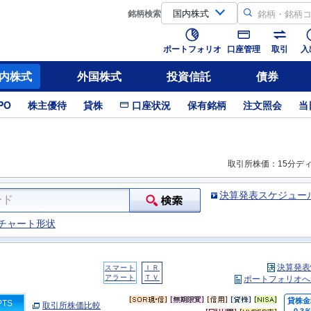
銘柄
検索
ポートフォリオ
口座管理
取引
入
内株式
外国株式
投資信託
債券
PO
株主優待
貸株
口座状況
保有銘柄
注文照会
当
取引所株価：15分デ
決算発表スケジュー
チャート形状
決算発表
スマート
ＩＲ
アラート
ＴＶ
ポートフォリオへ
貸株金
PTS
取引所株価比較