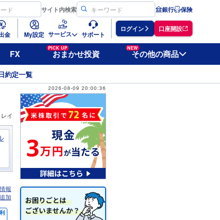
サイト
内検索
銀行
保険
ログイン
口座開設
サービス
出金
My設定
サポート
PICK UP
NEW
FX
おまかせ投資
その他の商品
日約定一覧
2026-08-09 20:00:36
ィレイ
ル
情報
追加
利