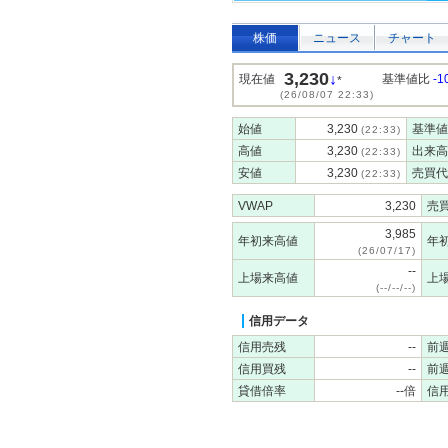
株価
ニュース
チャート
3,230
↓
現在値
基準値比
-1
*
(26/08/07 22:33)
始値
3,230
基準値
(22:33)
高値
3,230
出来高
(22:33)
安値
3,230
売買代
(22:33)
VWAP
3,230
売
3,985
年初来高値
年
(26/07/17)
--
上場来高値
上
(--/--/--)
信用データ
信用売残
--
前
信用買残
--
前
貸借倍率
--倍
信用