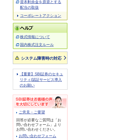
資本剰余金を原資とする
配当の取扱
コーポレートアクション
株式情報について
国内株式注文ルール
システム障害時の対応
【重要】SBI証券のセキュ
リティ/認証サービス導入
のお願い
ご意見・ご要望
回答が必要なご質問は「お
問い合わせフォーム」より
お問い合わせください。
お問い合わせフォーム