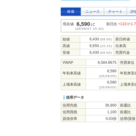
株価
ニュース
チャート
評
6,590
↓
現在値
前日比
+110
(
+1.
C
(26/08/07 15:30)
始値
6,430
前日終値
(09:00)
高値
6,650
出来高
(15:10)
安値
6,430
売買代金
(09:00)
VWAP
6,584.8675
売買単位
6,580
年初来高値
年初来安
(26/08/05)
6,580
上場来高値
上場来安
(26/08/05)
信用データ
信用売残
36,900
前週比
信用買残
1,100
前週比
貸借倍率
0.03倍
信用/貸借