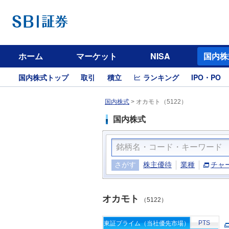
ホーム
マーケット
NISA
国内株
国内株式トップ
取引
積立
ランキング
IPO・PO
国内株式
>
オカモト（5122）
国内株式
さがす
株主優待
業種
チャ
オカモト
（5122）
PTS
東証プライム（当社優先市場）