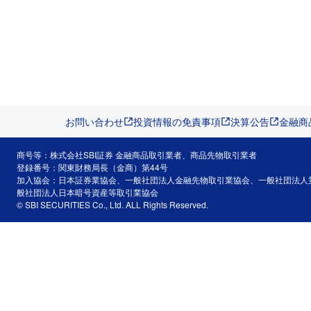
お問い合わせ
投資情報の免責事項
決算公告
金融商
商号等：株式会社SBI証券 金融商品取引業者、商品先物取引業者
登録番号：関東財務局長（金商）第44号
加入協会：日本証券業協会、一般社団法人金融先物取引業協会、一般社団法人
般社団法人日本暗号資産等取引業協会
© SBI SECURITIES Co., Ltd. ALL Rights Reserved.